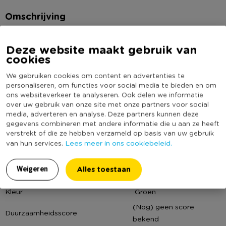
Omschrijving
Wil je je interieur opfleuren met een groene touch, maar heb je
Deze website maakt gebruik van
geen tijd of groene vingers? Dan is deze kunst hangplant de
cookies
perfecte keuze! Dankzij het realistische ontwerp en de
We gebruiken cookies om content en advertenties te
speelse, hangende bladeren breng je eenvoudig een frisse en
Lees meer
personaliseren, om functies voor social media te bieden en om
natuurlijke sfeer in huis, zonder je zorgen te maken over water
ons websiteverkeer te analyseren. Ook delen we informatie
geven of onderhoud.
over uw gebruik van onze site met onze partners voor social
Specificaties
media, adverteren en analyse. Deze partners kunnen deze
gegevens combineren met andere informatie die u aan ze heeft
Artikelnummer
228179
verstrekt of die ze hebben verzameld op basis van uw gebruik
Lees meer in ons cookiebeleid.
van hun services.
Online Only
Nee
Materiaal
Polyethyleen
Alles toestaan
Weigeren
Producthoogte (cm)
53
Kleur
Groen
(Nog) geen score
Duurzaamheidsscore
bekend