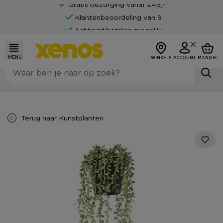
Gratis bezorging vanaf €45,-*
Klantenbeoordeling van 9
Achteraf betalen mogelijk
MENU
WINKELS
ACCOUNT
MANDJE
Terug naar
Kunstplanten