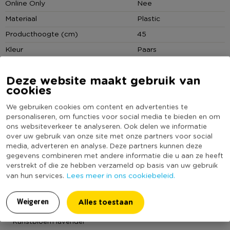
Online Only
Nee
Xenos B.V, Schutweg 8, 5145NP Waalwijk, Nederland
Materiaal
Plastic
www.xenos.nl/klantenservice
Producthoogte (cm)
45
Kleur
Paars
(Nog) geen score
Duurzaamheidsscore
bekend
Deze website maakt gebruik van
cookies
We gebruiken cookies om content en advertenties te
MEER UIT DEZE SERIE
personaliseren, om functies voor social media te bieden en om
ons websiteverkeer te analyseren. Ook delen we informatie
over uw gebruik van onze site met onze partners voor social
media, adverteren en analyse. Deze partners kunnen deze
gegevens combineren met andere informatie die u aan ze heeft
verstrekt of die ze hebben verzameld op basis van uw gebruik
Lees meer in ons cookiebeleid.
van hun services.
Alles toestaan
Weigeren
Kunstbloem lavendel