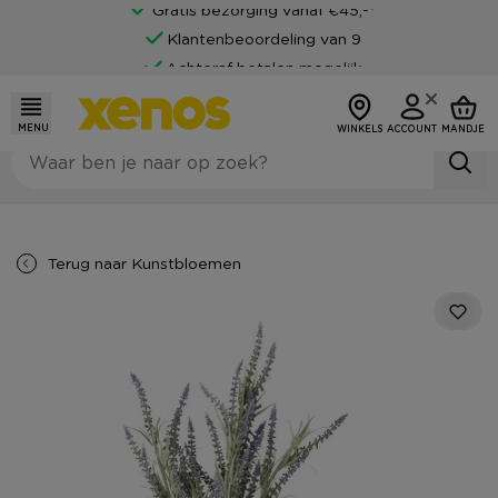
Gratis bezorging vanaf €45,-*
Klantenbeoordeling van 9
Achteraf betalen mogelijk
MENU
WINKELS
ACCOUNT
MANDJE
Terug naar
Kunstbloemen