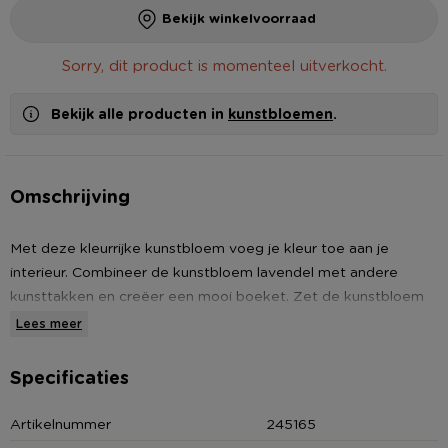
Bekijk winkelvoorraad
Sorry, dit product is momenteel uitverkocht.
Bekijk alle producten in
kunstbloemen
.
Omschrijving
Met deze kleurrijke kunstbloem voeg je kleur toe aan je
interieur. Combineer de kunstbloem lavendel met andere
kunsttakken en creëer een mooi boeket. Zet de kunstbloem
in een mooie vaas, combineer met andere kunstbloemen voor
Lees meer
een kleurrijk boeket of gebruik hem als accent in je decoratie -
de mogelijkheden zijn eindeloos! Deze kunstbloem is gemaakt
Specificaties
van polyester en plastic en heeft een lengte van 45 cm.
Artikelnummer
245165
Contactgegevens