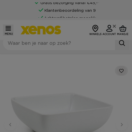
Gratis bezorging vanaf €45,-*
Klantenbeoordeling van 9
Achteraf betalen mogelijk
MENU
WINKELS
ACCOUNT
MANDJE