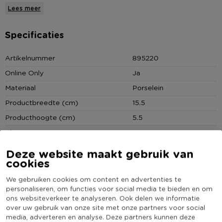
gemaakt van porselein, is geschikt voor de microgolfoven en
Lees meer
bovendien vaatwasserbestendig. Een absolute musthave voor
iedereen die van een vleugje elegantie houdt!
Specificaties
* Kom
Artikelnummer
895220
* Inhoud: 0.76l
Online Only
Ja
* Lengte x breedte: 15.5 x 15.5cm
Materiaal
Porselein
* Hoogte: 5.5cm
* Kleur: wit
Productbreedte (cm)
15.5
* Materiaal: porselein
Producthoogte (cm)
5.5
* Vorm: vierkant
Kleur
Wit
* Vaatwasserbestendig
Productlengte (cm)
15.5
* Geschikt voor microgolfoven
Deze website maakt gebruik van
cookies
Vorm
Vierkant
Vaatwasmachine bestendig
Ja
We gebruiken cookies om content en advertenties te
personaliseren, om functies voor social media te bieden en om
(Nog) geen score
Duurzaamheidsscore
ons websiteverkeer te analyseren. Ook delen we informatie
bekend
over uw gebruik van onze site met onze partners voor social
media, adverteren en analyse. Deze partners kunnen deze