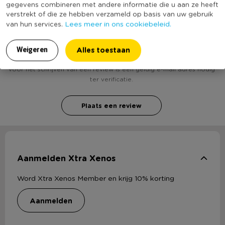
gegevens combineren met andere informatie die u aan ze heeft
verstrekt of die ze hebben verzameld op basis van uw gebruik
Lees meer in ons cookiebeleid.
van hun services.
Heb jij Kom pegasus vierkant - 15.5 cm - wit? Schrijf
een review!
Alles toestaan
Weigeren
Voor het schrijven van een review is een geldig e-mail adres nodig
ter verificatie.
Plaats een review
Aanmelden Xtra Xenos
Word Xtra Xenos Member en krijg 10% korting
aanmelden