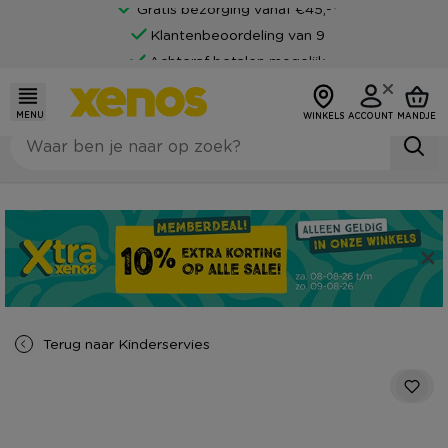
Gratis bezorging vanaf €45,-*
Klantenbeoordeling van 9
Achteraf betalen mogelijk
MENU
WINKELS
ACCOUNT
MANDJE
Terug naar
Kinderservies