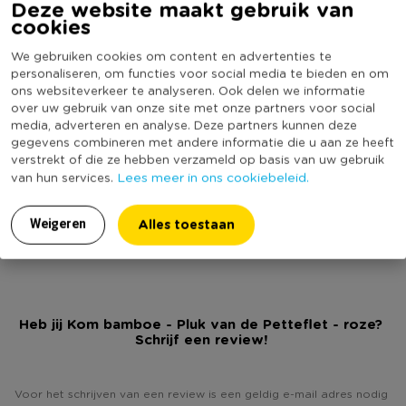
Deze website maakt gebruik van
cookies
Producthoogte (cm)
7
Kleur
Roze
We gebruiken cookies om content en advertenties te
personaliseren, om functies voor social media te bieden en om
Minimale bestelhoeveelheid
0
ons websiteverkeer te analyseren. Ook delen we informatie
Vorm
Rond
over uw gebruik van onze site met onze partners voor social
media, adverteren en analyse. Deze partners kunnen deze
Met print
Ja
gegevens combineren met andere informatie die u aan ze heeft
Vaatwasmachine bestendig
Ja
verstrekt of die ze hebben verzameld op basis van uw gebruik
Lees meer in ons cookiebeleid.
van hun services.
Dubbelwandig
Nee
(Nog) geen score
Duurzaamheidsscore
Alles toestaan
Weigeren
bekend
Heb jij Kom bamboe - Pluk van de Petteflet - roze?
Schrijf een review!
Voor het schrijven van een review is een geldig e-mail adres nodig