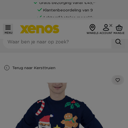
Gratis bezorging vanaf €45,-*
Klantenbeoordeling van 9
Achteraf betalen mogelijk
MENU
WINKELS
ACCOUNT
MANDJE
Terug naar
Kersttruien