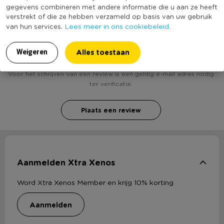
gegevens combineren met andere informatie die u aan ze heeft
verstrekt of die ze hebben verzameld op basis van uw gebruik
Lees meer in ons cookiebeleid.
van hun services.
Heb jij Kersttrui heren - kerstfiguren met verlichting
- maat S? Schrijf een review!
Alles toestaan
Weigeren
Voor het schrijven van een review is een geldig e-mail adres nodig
ter verificatie.
Plaats een review
Aanmelden Xtra Xenos
Word Xtra Xenos Member en krijg 10% korting
aanmelden