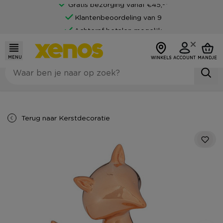
Gratis bezorging vanaf €45,-*
Klantenbeoordeling van 9
Achteraf betalen mogelijk
MENU
WINKELS
ACCOUNT
MANDJE
Terug naar
Kerstdecoratie