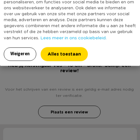
personaliseren, om functies voor social media te bieden en om
ons websiteverkeer te analyseren. Ook delen we informatie
Minimale bestelhoeveelheid
3
over uw gebruik van onze site met onze partners voor social
Productlengte (cm)
7
media, adverteren en analyse. Deze partners kunnen deze
gegevens combineren met andere informatie die u aan ze heeft
(Nog) geen score
Duurzaamheidsscore
verstrekt of die ze hebben verzameld op basis van uw gebruik
bekend
Lees meer in ons cookiebeleid.
van hun services.
Alles toestaan
Weigeren
Heb jij Kerstfiguur vos - 10 cm - brons? Schrijf een
review!
Voor het schrijven van een review is een geldig e-mail adres nodig
ter verificatie.
Plaats een review