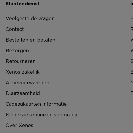
Klantendienst
I
Veelgestelde vragen
F
Contact
R
Bestellen en betalen
W
Bezorgen
Retourneren
S
Xenos zakelijk
B
Actievoorwaarden
N
Duurzaamheid
T
Cadeaukaarten informatie
Kinderziekenhuizen van oranje
Over Xenos