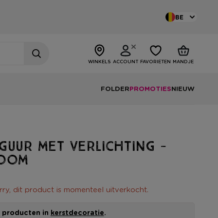
BE
WINKELS
ACCOUNT
FAVORIETEN
MANDJE
FOLDER
PROMOTIES
NIEUW
guur met verlichting -
boom
rry, dit product is momenteel uitverkocht.
le producten in
kerstdecoratie
.