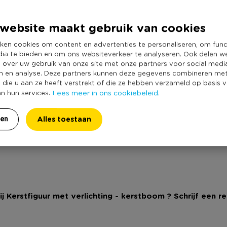
Producthoogte 
ne op Xenos.nl.
Kleur
website maakt gebruik van cookies
Productlengte (
ken cookies om content en advertenties te personaliseren, om func
Werkt op batteri
dia te bieden en om ons websiteverkeer te analyseren. Ook delen w
Duurzaamheidss
e over uw gebruik van onze site met onze partners voor social medi
n en analyse. Deze partners kunnen deze gegevens combineren me
e die u aan ze heeft verstrekt of die ze hebben verzameld op basis 
Lees meer in ons cookiebeleid.
an hun services.
Alles toestaan
ren
ij Kerstfiguur met verlichting - kerstboom ? Schrijf een r