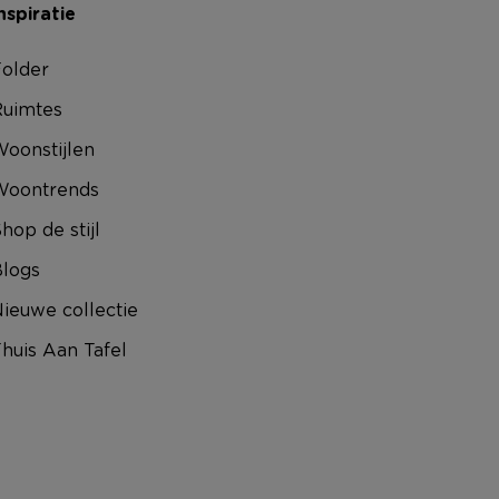
nspiratie
older
uimtes
oonstijlen
Woontrends
hop de stijl
logs
ieuwe collectie
huis Aan Tafel