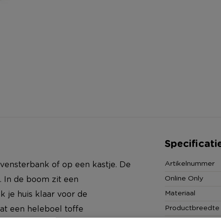
Specificati
Artikelnummer
e vensterbank of op een kastje. De
Online Only
 In de boom zit een
Materiaal
k je huis klaar voor de
Productbreedte
t een heleboel toffe