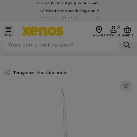
Gratis bezorging vanaf €45,-*
Klantenbeoordeling van 9
Achteraf betalen mogelijk
MENU
WINKELS
ACCOUNT
MANDJE
Terug naar
Kerstdecoratie