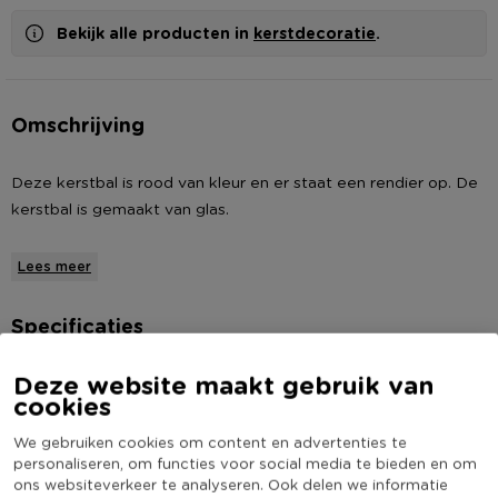
Bekijk alle producten in
kerstdecoratie
.
Omschrijving
Deze kerstbal is rood van kleur en er staat een rendier op. De
kerstbal is gemaakt van glas.
Kerstbal rood met kerstcadeau
Lees meer
* Materiaal: glas
* Kleur: rood
Specificaties
Artikelnummer
463025
Deze website maakt gebruik van
cookies
Online Only
Nee
We gebruiken cookies om content en advertenties te
Materiaal
Glas
personaliseren, om functies voor social media te bieden en om
Kleur
Multikleur
ons websiteverkeer te analyseren. Ook delen we informatie