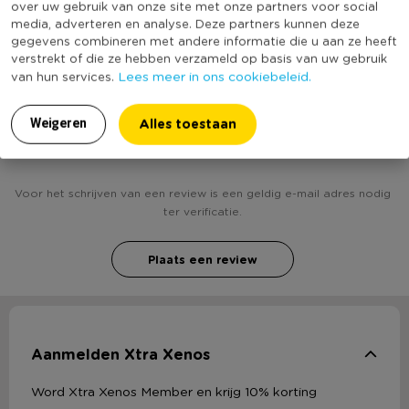
over uw gebruik van onze site met onze partners voor social
(Nog) geen score
Duurzaamheidsscore
media, adverteren en analyse. Deze partners kunnen deze
bekend
gegevens combineren met andere informatie die u aan ze heeft
verstrekt of die ze hebben verzameld op basis van uw gebruik
Lees meer in ons cookiebeleid.
van hun services.
Heb jij Kerstbal rood rendier met boom? Schrijf een
Alles toestaan
Weigeren
review!
Voor het schrijven van een review is een geldig e-mail adres nodig
ter verificatie.
Plaats een review
Aanmelden Xtra Xenos
Word Xtra Xenos Member en krijg 10% korting