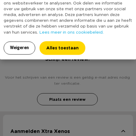
ons websiteverkeer te analyseren. Ook delen we informatie
Kleur
Transparant
over uw gebruik van onze site met onze partners voor social
media, adverteren en analyse. Deze partners kunnen deze
(Nog) geen score
Duurzaamheidsscore
gegevens combineren met andere informatie die u aan ze heeft
bekend
verstrekt of die ze hebben verzameld op basis van uw gebruik
Lees meer in ons cookiebeleid.
van hun services.
Alles toestaan
Weigeren
Heb jij Kerstbal met takjes en verlichting - 15 cm?
Schrijf een review!
Voor het schrijven van een review is een geldig e-mail adres nodig
ter verificatie.
Plaats een review
Aanmelden Xtra Xenos