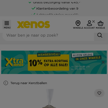
Gratis bezorging vanaf €45,-*
Klantenbeoordeling van 9
Achteraf betalen mogelijk
MENU
WINKELS
ACCOUNT
MANDJE
Terug naar
Kerstballen