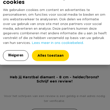
cookies
Online Only
Nee
Xenos.nl.
We gebruiken cookies om content en advertenties te
Materiaal
Glas
personaliseren, om functies voor social media te bieden en om
* Kersthanger diamant
Diameter (cm)
8
ons websiteverkeer te analyseren. Ook delen we informatie
* Helder/brons van kleur
over uw gebruik van onze site met onze partners voor social
Producthoogte (cm)
8
media, adverteren en analyse. Deze partners kunnen deze
* Gemaakt van glas
Kleur
Koperkleurig
gegevens combineren met andere informatie die u aan ze heeft
* Diameter van 8 cm, hoogte van 8 cm
verstrekt of die ze hebben verzameld op basis van uw gebruik
Minimale bestelhoeveelheid
5
Lees meer in ons cookiebeleid.
van hun services.
Let op!
de weergegeven prijs is van één kerstbal. Je kunt
(Nog) geen score
Duurzaamheidsscore
deze alleen per 4 bestellen. Je ontvangt van beide varianten 2
bekend
Alles toestaan
Weigeren
stuks.
Heb jij Kerstbal diamant - 8 cm - helder/brons?
Schrijf een review!
Voor het schrijven van een review is een geldig e-mail adres nodig
ter verificatie.