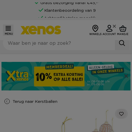
Gratis bezorging vanaf €45,-*
Klantenbeoordeling van 9
Achteraf betalen mogelijk
MENU
WINKELS
ACCOUNT
MANDJE
Terug naar
Kerstballen