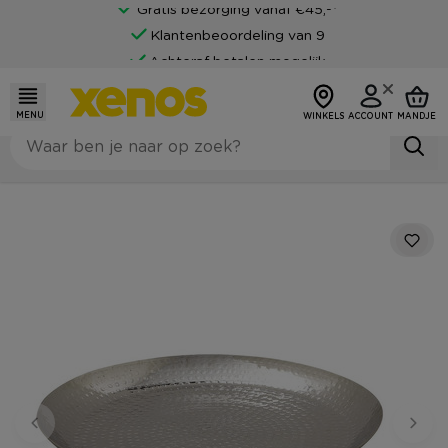
Gratis bezorging vanaf €45,-*
Klantenbeoordeling van 9
Achteraf betalen mogelijk
MENU
WINKELS
ACCOUNT
MANDJE