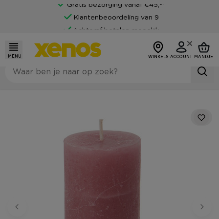
Gratis bezorging vanaf €45,-*
Klantenbeoordeling van 9
Achteraf betalen mogelijk
MENU
WINKELS
ACCOUNT
MANDJE