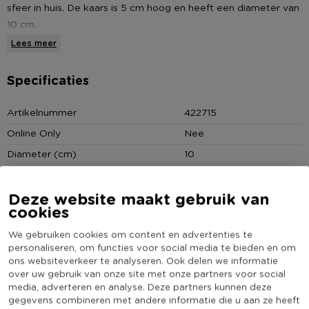
sfeer in huis. De kaars is 5 cm hoog en heeft een diameter van
10 cm.
Lees meer
De rustieke kaarsencollectie van Xenos bestaat uit een
heleboel soorten kaarsen. Leuk om kaarsen in verschillende
Specificaties
kleuren en formaten met elkaar te combineren. Op een
kaarsenplateau of schaal bijvoorbeeld. Wat sierzand, schelpen
Artikelnummer
422715
of steentjes erbij. En voilà, je hebt een super toffe eyecatcher
Online Only
Nee
in je interieur.
Diameter (cm)
10
* Rustieke kaars
Producthoogte (cm)
5
* Diameter van 10 cm
Deze website maakt gebruik van
Kleur
Roze
* 5 cm hoog
cookies
Aantal branduren
25
* Verkrijgbaar in diverse kleuren en formaten.
We gebruiken cookies om content en advertenties te
(Nog) geen score
Duurzaamheidsscore
personaliseren, om functies voor social media te bieden en om
bekend
ons websiteverkeer te analyseren. Ook delen we informatie
over uw gebruik van onze site met onze partners voor social
media, adverteren en analyse. Deze partners kunnen deze
gegevens combineren met andere informatie die u aan ze heeft