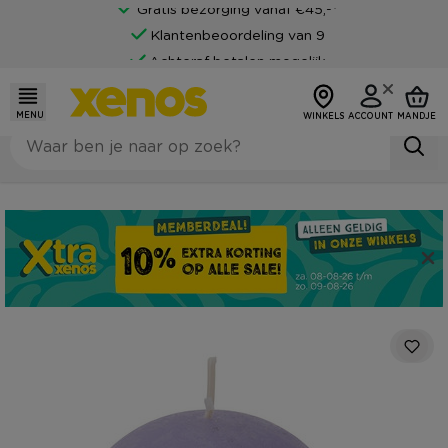
Gratis bezorging vanaf €45,-*
Klantenbeoordeling van 9
Achteraf betalen mogelijk
MENU
WINKELS
ACCOUNT
MANDJE