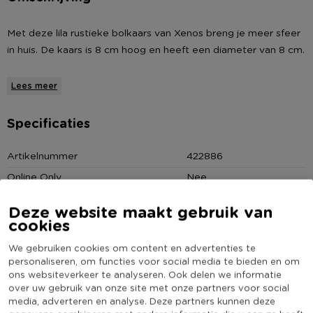
Met deze lila rustieke bolkaars van Xenos breng je meer sfeer
in huis. De kaars is 8 cm hoog en heeft een diameter van 8 cm.
De rustieke kaarsencollectie van Xenos bestaat uit een
Lees meer
heleboel soorten kaarsen. Leuk om kaarsen in verschillende
kleuren en formaten met elkaar te combineren. Op een
Specificaties
kaarsenplateau of schaal bijvoorbeeld. Wat sierzand, schelpen
of steentjes erbij. En voilà, je hebt een super toffe eyecatcher
Artikelnummer
422886
in je interieur.
Online Only
Nee
Diameter (cm)
8
* Rustieke bolkaars
Deze website maakt gebruik van
* Diameter van 8 cm
Producthoogte (cm)
8
cookies
* 8 cm hoog
Kleur
Paars
We gebruiken cookies om content en advertenties te
* Verkrijgbaar in diverse kleuren en formaten.
(Nog) geen score
personaliseren, om functies voor social media te bieden en om
Duurzaamheidsscore
ons websiteverkeer te analyseren. Ook delen we informatie
bekend
over uw gebruik van onze site met onze partners voor social
media, adverteren en analyse. Deze partners kunnen deze