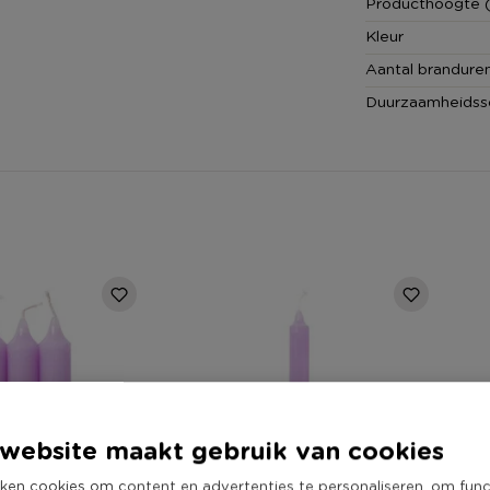
Producthoogte 
Kleur
Aantal brandure
Duurzaamheidss
website maakt gebruik van cookies
ken cookies om content en advertenties te personaliseren, om func