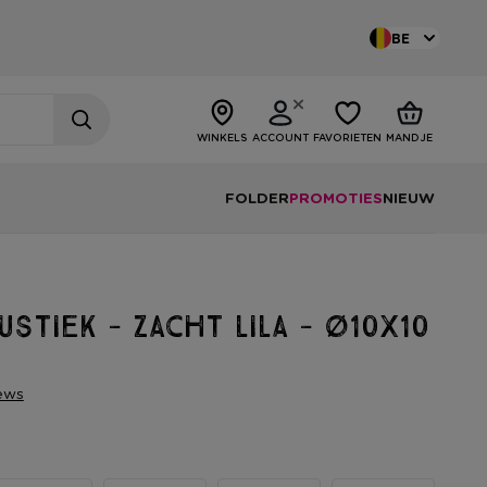
BE
WINKELS
ACCOUNT
FAVORIETEN
MANDJE
FOLDER
PROMOTIES
NIEUW
ustiek - zacht lila - ø10x10
ews