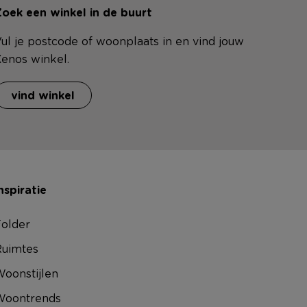
oek een winkel in de buurt
ul je postcode of woonplaats in en vind jouw
enos winkel.
vind winkel
nspiratie
older
uimtes
oonstijlen
Woontrends