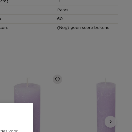
(cm)
10
Paars
n
60
core
(Nog) geen score bekend
ties voor