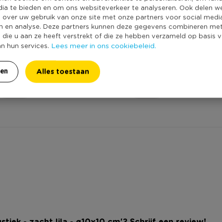
dia te bieden en om ons websiteverkeer te analyseren. Ook delen w
e over uw gebruik van onze site met onze partners voor social medi
n en analyse. Deze partners kunnen deze gegevens combineren me
rt - zacht lila -
Dinerkaars rustiek - zacht lila -
Kaa
e die u aan ze heeft verstrekt of die ze hebben verzameld op basis 
Lees meer in ons cookiebeleid.
 van 4
24 cm
an hun services.
 online
Niet online
Alles toestaan
ren
1,09
rustiek - zacht lila - ø10x10 cm'? Schrijf een review!