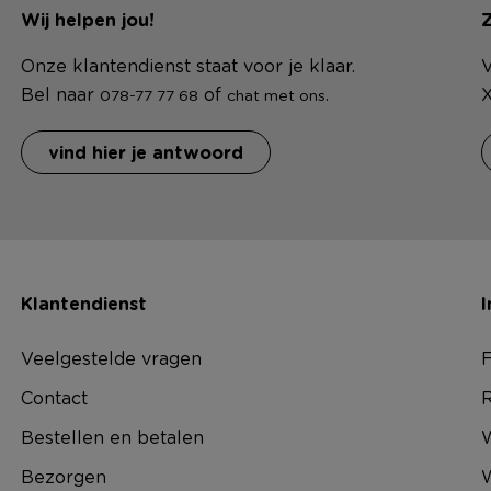
Wij helpen jou!
Z
Onze klantendienst staat voor je klaar.
V
Bel naar
of
.
X
078-77 77 68
chat met ons
vind hier je antwoord
Klantendienst
I
Veelgestelde vragen
F
Contact
R
Bestellen en betalen
W
Bezorgen