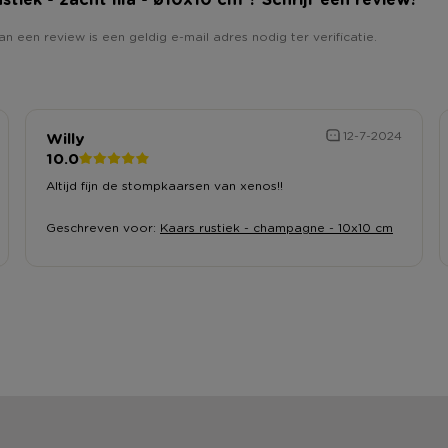
an een review is een geldig e-mail adres nodig ter verificatie.
Willy
12-7-2024
10.0
Altijd fijn de stompkaarsen van xenos!!
Geschreven voor:
Kaars rustiek - champagne - 10x10 cm