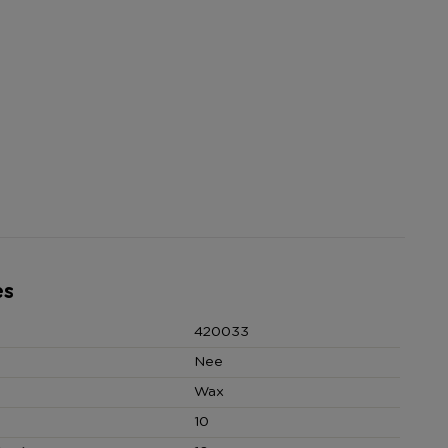
es
420033
Nee
Wax
10