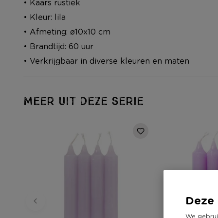
• Kaars rustiek
• Kleur: lila
• Afmeting: ø10x10 cm
• Brandtijd: 60 uur
• Verkrijgbaar in diverse kleuren en maten
MEER UIT DEZE SERIE
Deze 
We gebrui