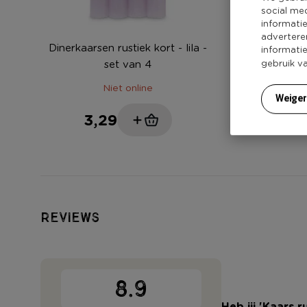
social me
informati
advertere
Dinerkaarsen rustiek kort - lila -
Dinerkaarsen ko
informati
set van 4
set
gebruik v
Niet online
Niet
Weige
3,29
3,29
Reviews
8.9
Heb jij 'Kaars 