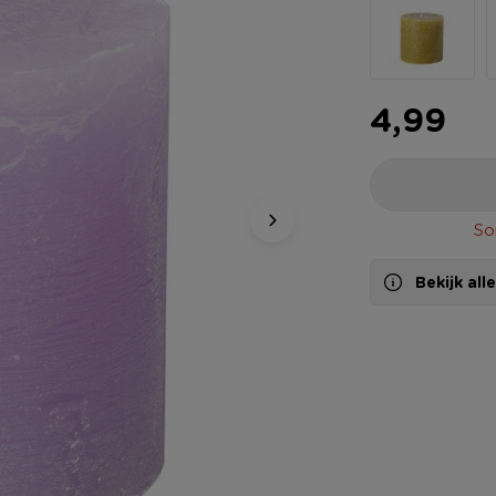
4,99
So
Bekijk al