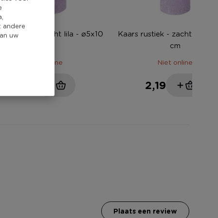
e
a,
t andere
rs rustiek - zacht lila - ø5x10
Kaars rustiek - zacht lila - 
van uw
cm
cm
Niet online
Niet online
1,99
2,19
plaats een review