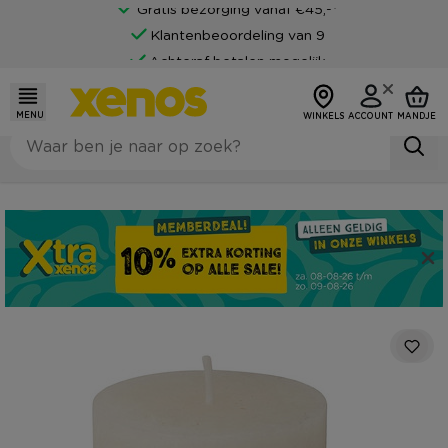
Gratis bezorging vanaf €45,-*
Klantenbeoordeling van 9
Achteraf betalen mogelijk
MENU
WINKELS
ACCOUNT
MANDJE