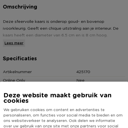
Omschrijving
Deze sfeervolle kaars is onderop goud- en bovenop
ivoorkleurig. Geeft een chique uitstraling aan je interieur. De
kaars heeft een diameter van 6.5 cm en is 8 cm hoog.
Combineer met andere accessoires in dezelfde kleuren om er
Lees meer
een mooi geheel van te maken.
Specificaties
* Tweekleurige kaars
* Ivoor en goud
Artikelnummer
425170
* 6.5x8 cm
Online Only
Nee
* +/- 30 branduren
Diameter (cm)
6.5
Deze website maakt gebruik van
Producthoogte (cm)
8
cookies
Kleur
Wit
We gebruiken cookies om content en advertenties te
Minimale bestelhoeveelheid
3
personaliseren, om functies voor social media te bieden en om
ons websiteverkeer te analyseren. Ook delen we informatie
(Nog) geen score
over uw gebruik van onze site met onze partners voor social
Duurzaamheidsscore