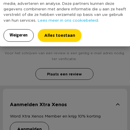
bekend
media, adverteren en analyse. Deze partners kunnen deze
gegevens combineren met andere informatie die u aan ze heeft
verstrekt of die ze hebben verzameld op basis van uw gebruik
Lees meer in ons cookiebeleid.
van hun services.
Heb jij Kaars rustiek - ivoor/goud - 6.5x8 cm? Schrijf
Alles toestaan
een review!
Weigeren
Voor het schrijven van een review is een geldig e-mail adres nodig
ter verificatie.
Plaats een review
Aanmelden Xtra Xenos
Word Xtra Xenos Member en krijg 10% korting
aanmelden