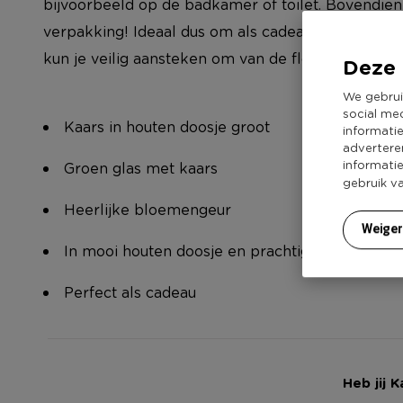
bijvoorbeeld op de badkamer of toilet. Bovendien 
verpakking! Ideaal dus om als cadeautje te geven.
kun je veilig aansteken om van de flower essence
Deze 
We gebrui
social me
Kaars in houten doosje groot
informati
advertere
informati
Groen glas met kaars
gebruik v
Heerlijke bloemengeur
Weige
In mooi houten doosje en prachtige verpakkin
Perfect als cadeau
Heb jij 