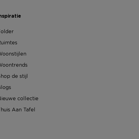
nspiratie
older
uimtes
oonstijlen
Woontrends
hop de stijl
logs
ieuwe collectie
huis Aan Tafel