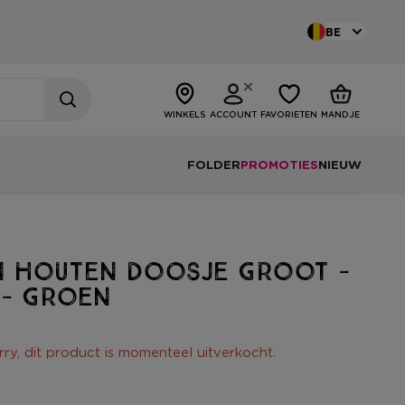
BE
WINKELS
ACCOUNT
FAVORIETEN
MANDJE
FOLDER
PROMOTIES
NIEUW
in houten doosje groot -
5 - groen
rry, dit product is momenteel uitverkocht.