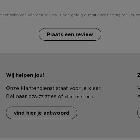
 het schrijven van een review is een geldig e-mail adres nodig ter verific
Plaats een review
Wij helpen jou!
Z
Onze klantendienst staat voor je klaar.
V
Bel naar
of
.
X
078-77 77 68
chat met ons
vind hier je antwoord