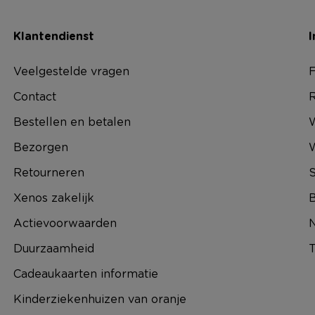
Klantendienst
I
Veelgestelde vragen
F
Contact
R
Bestellen en betalen
W
Bezorgen
Retourneren
S
Xenos zakelijk
B
Actievoorwaarden
N
Duurzaamheid
T
Cadeaukaarten informatie
Kinderziekenhuizen van oranje