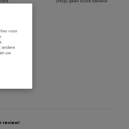
core
(Nog) geen score bekend
ties voor
e
a,
t andere
van uw
n review!