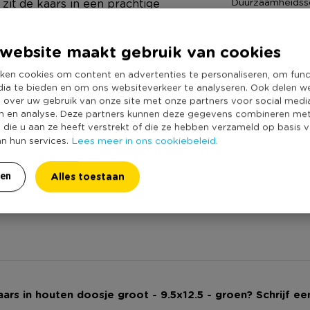
Duurzaamheidss
zit de kaars in een prachtige
 De geurkaars zit in een glas en
 te genieten!
website maakt gebruik van cookies
ken cookies om content en advertenties te personaliseren, om func
dia te bieden en om ons websiteverkeer te analyseren. Ook delen w
e over uw gebruik van onze site met onze partners voor social medi
n en analyse. Deze partners kunnen deze gegevens combineren me
e die u aan ze heeft verstrekt of die ze hebben verzameld op basis 
Lees meer in ons cookiebeleid.
an hun services.
Alles toestaan
ren
g
Kaars in houten doosje groot - 9.5x12.5 - groen? Schrijf ee