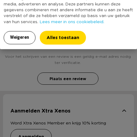
bekend
media, adverteren en analyse. Deze partners kunnen deze
gegevens combineren met andere informatie die u aan ze heeft
verstrekt of die ze hebben verzameld op basis van uw gebruik
Lees meer in ons cookiebeleid.
van hun services.
Heb jij Kaars in glas - roze - 7.5x8.5 cm? Schrijf een
Alles toestaan
Weigeren
review!
Voor het schrijven van een review is een geldig e-mail adres nodig
ter verificatie.
Plaats een review
Aanmelden Xtra Xenos
Word Xtra Xenos Member en krijg 10% korting
aanmelden