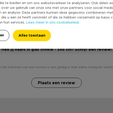
Producthoogte 
dia te bieden en om ons websiteverkeer te analyseren. Ook delen w
e over uw gebruik van onze site met onze partners voor social medi
Kleur
n en analyse. Deze partners kunnen deze gegevens combineren me
Minimale bestel
e die u aan ze heeft verstrekt of die ze hebben verzameld op basis 
Lees meer in ons cookiebeleid.
an hun services.
Duurzaamheidss
Alles toestaan
ren
Heb jij Kaars in glas crinkle - 5x6 cm? Schrijf een review!
 het schrijven van een review is een geldig e-mail adres nodig ter verific
Plaats een review