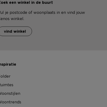
oek een winkel in de buurt
ul je postcode of woonplaats in en vind jouw
enos winkel.
vind winkel
nspiratie
older
uimtes
oonstijlen
Woontrends