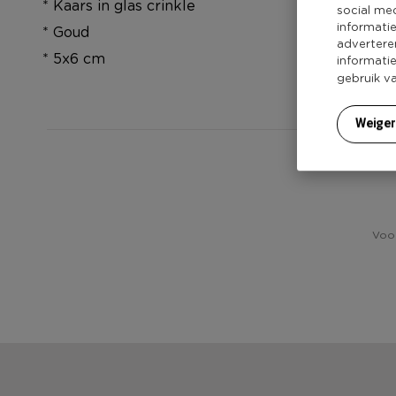
* Kaars in glas crinkle
social me
informati
* Goud
advertere
* 5x6 cm
informati
gebruik v
Weige
Voor