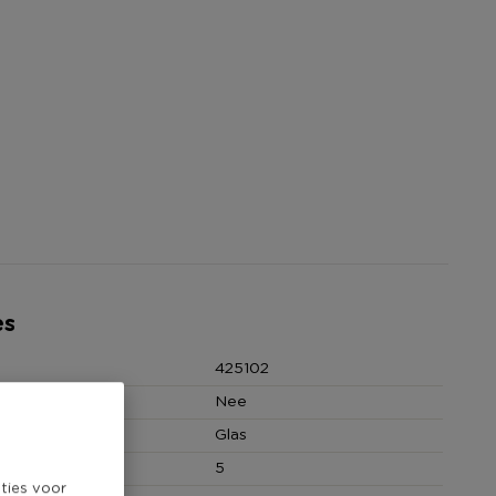
es
425102
Nee
Glas
5
ties voor