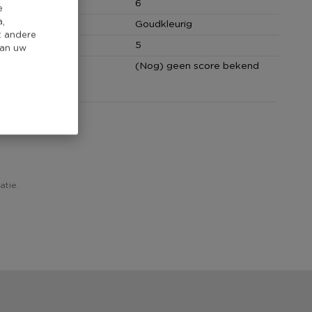
(cm)
6
e
a,
Goudkleurig
t andere
hoeveelheid
5
van uw
core
(Nog) geen score bekend
atie.