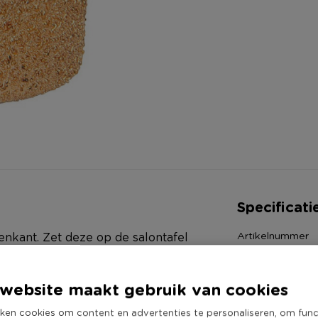
Specificati
Artikelnummer
tenkant. Zet deze op de salontafel
Online Only
 Zo creëer je een romantische
Materiaal
6 cm.
website maakt gebruik van cookies
Diameter (cm)
ken cookies om content en advertenties te personaliseren, om func