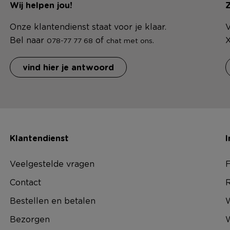
Wij helpen jou!
Z
Onze klantendienst staat voor je klaar.
V
Bel naar
of
.
X
078-77 77 68
chat met ons
vind hier je antwoord
Klantendienst
I
Veelgestelde vragen
F
Contact
R
Bestellen en betalen
W
Bezorgen