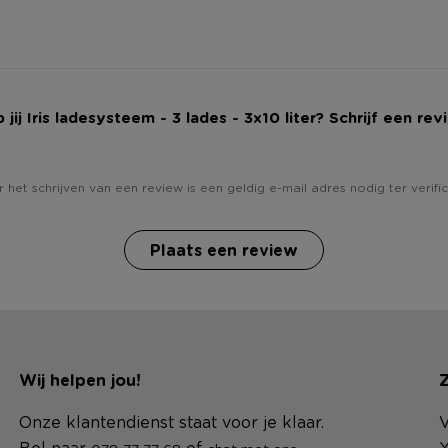
 jij Iris ladesysteem - 3 lades - 3x10 liter? Schrijf een rev
 het schrijven van een review is een geldig e-mail adres nodig ter verific
Plaats een review
Wij helpen jou!
Z
Onze klantendienst staat voor je klaar.
V
Bel naar
of
.
X