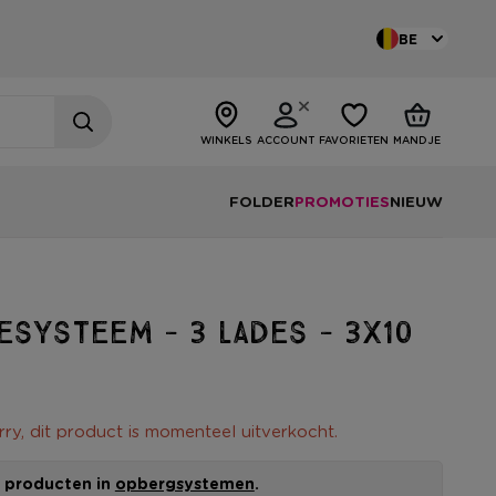
BE
WINKELS
ACCOUNT
FAVORIETEN
MANDJE
FOLDER
PROMOTIES
NIEUW
desysteem - 3 lades - 3x10
rry, dit product is momenteel uitverkocht.
le producten in
opbergsystemen
.