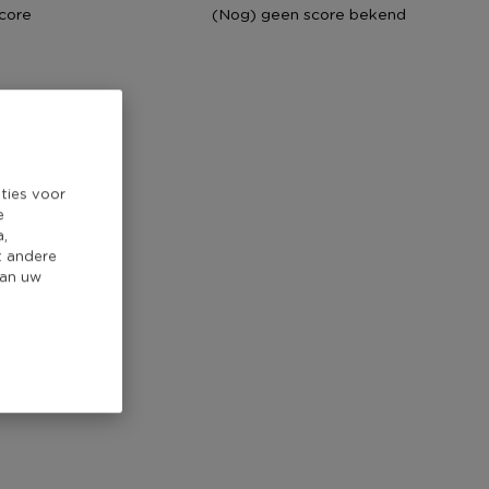
core
(Nog) geen score bekend
ties voor
e
a,
t andere
van uw