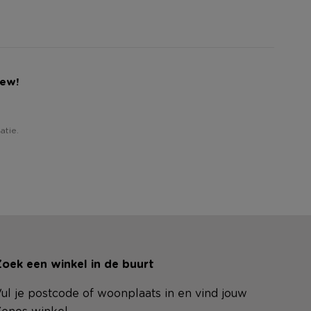
iew!
atie.
oek een winkel in de buurt
ul je postcode of woonplaats in en vind jouw
enos winkel.