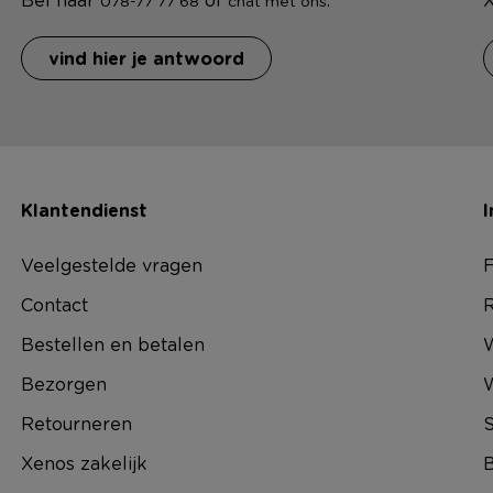
078-77 77 68
chat met ons
vind hier je antwoord
Klantendienst
I
Veelgestelde vragen
F
Contact
R
Bestellen en betalen
W
Bezorgen
Retourneren
S
Xenos zakelijk
B