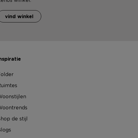
vind winkel
nspiratie
older
uimtes
oonstijlen
Woontrends
hop de stijl
logs