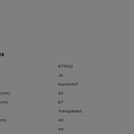
es
871002
Ja
Kunststof
 (cm)
20
(cm)
67
Transparant
cm)
40
Iris