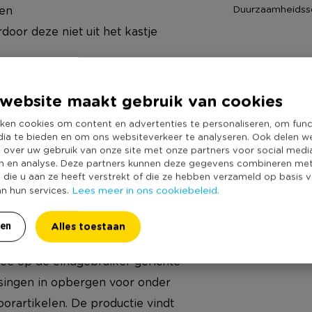
Duurzaamheidss
den
door deze niet uit het kastje
nkzij de bijgeleverde
website maakt gebruik van cookies
reinigen, eenvoudig in gebruik en
ken cookies om content en advertenties te personaliseren, om func
dia te bieden en om ons websiteverkeer te analyseren. Ook delen w
e over uw gebruik van onze site met onze partners voor social medi
n en analyse. Deze partners kunnen deze gegevens combineren me
e die u aan ze heeft verstrekt of die ze hebben verzameld op basis 
Lees meer in ons cookiebeleid.
an hun services.
enproducten en beoogt met haar
t/ gebruiker te veraangenamen.
Alles toestaan
ren
leefstijlen en combineert deze
ee op de eindgebruiker gerichte
ossingen in opbergen voor onder
oorartikelen. De productie vindt