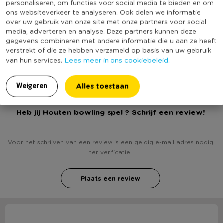
personaliseren, om functies voor social media te bieden en om
Materiaal
Hout
* Voor 1 of meer spelers
ons websiteverkeer te analyseren. Ook delen we informatie
* Niet geschikt voor kinderen onder 3 jaar
Kleur
Bruin
over uw gebruik van onze site met onze partners voor social
media, adverteren en analyse. Deze partners kunnen deze
Merk
Retr-Oh!
gegevens combineren met andere informatie die u aan ze heeft
verstrekt of die ze hebben verzameld op basis van uw gebruik
(Nog) geen score
Duurzaamheidsscore
Lees meer in ons cookiebeleid.
van hun services.
bekend
Alles toestaan
Weigeren
Heb jij Houten bowling spel ? Schrijf een review!
Voor het schrijven van een review is een geldig e-mail adres nodig
ter verificatie.
Plaats een review