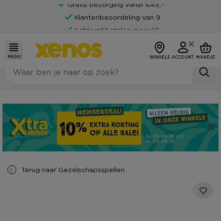
Gratis bezorging vanaf €45,-*
Klantenbeoordeling van 9
Achteraf betalen mogelijk
MENU
WINKELS
ACCOUNT
MANDJE
Terug naar
Gezelschapsspellen