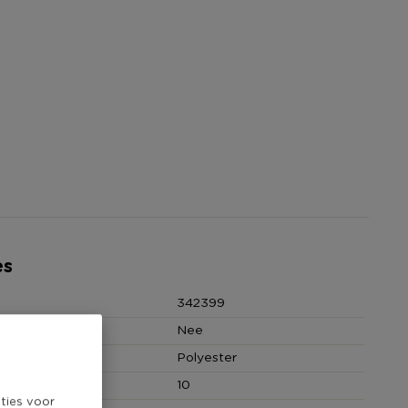
es
342399
Nee
Polyester
 (cm)
10
ties voor