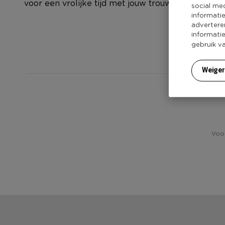
voor een vrolijke tijd met jouw trouwe viervoeter.
social me
informati
advertere
informati
gebruik v
Weige
Voor