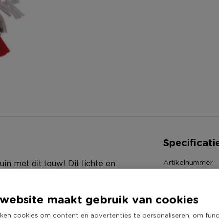
Specificati
Artikelnummer
in met dit touw! Dit lichte en
Online Only
e leukste spelletjes. Je hond zal
Materiaal
jl jij geniet van de gezelligheid.
website maakt gebruik van cookies
Productbreedte
 simpel en betaalbaar speeltje
ken cookies om content en advertenties te personaliseren, om func