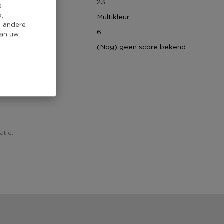
(cm)
23
e
a,
Multikleur
t andere
cm)
6
van uw
core
(Nog) geen score bekend
atie.