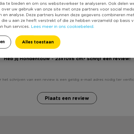
Producthoogte 
dia te bieden en om ons websiteverkeer te analyseren. Ook delen w
e over uw gebruik van onze site met onze partners voor social medi
Kleur
n en analyse. Deze partners kunnen deze gegevens combineren me
Productdiepte (
e die u aan ze heeft verstrekt of die ze hebben verzameld op basis 
Lees meer in ons cookiebeleid.
an hun services.
Duurzaamheidss
Alles toestaan
ren
Heb jij Hondentouw - 23x10x6 cm? Schrijf een review!
 het schrijven van een review is een geldig e-mail adres nodig ter verific
Plaats een review