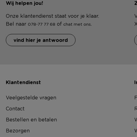
Wij helpen jou!
Z
Onze klantendienst staat voor je klaar.
V
Bel naar
of
.
X
078-77 77 68
chat met ons
vind hier je antwoord
Klantendienst
I
Veelgestelde vragen
F
Contact
R
Bestellen en betalen
W
Bezorgen