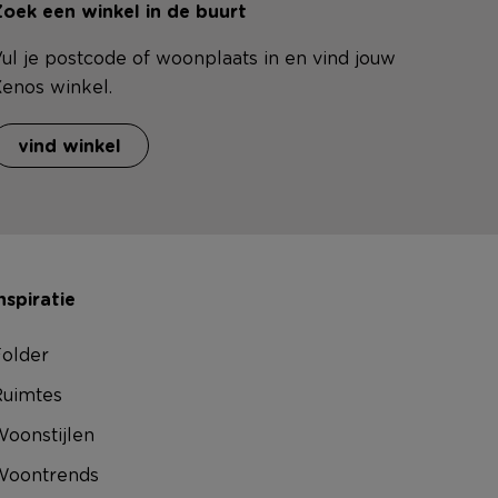
oek een winkel in de buurt
ul je postcode of woonplaats in en vind jouw
enos winkel.
vind winkel
nspiratie
older
uimtes
oonstijlen
Woontrends