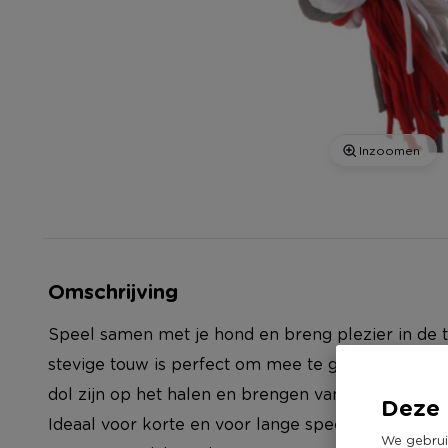
Inzoomen
Omschrijving
Speel samen met je hond en breng plezier in de tu
stevige touw is perfect om mee te gooien tijdens d
dol zijn op het halen en brengen van het touw, terwi
Deze 
Ideaal voor korte en voor lange speelsessies. Een
We gebrui