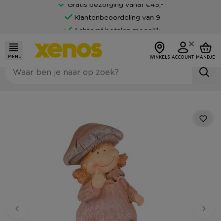
Gratis bezorging vanaf €45,-*
Klantenbeoordeling van 9
Achteraf betalen mogelijk
MENU
WINKELS
ACCOUNT
MANDJE