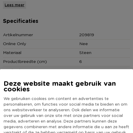
figuren.
Lees meer
* Thema: Herfst
Specificaties
* Materiaal: Steen
* Combineer dit artikel met gevonden spullen uit het bos
Artikelnummer
209819
* Voeg dit artikel toe aan herfststukken
Online Only
Nee
* Tip: extra leuk met potpourri, ook in herfstkleuren natuurlijk!
Materiaal
Steen
Productbreedte (cm)
6
Producthoogte (cm)
10
Kleur
Bruin
Deze website maakt gebruik van
cookies
Productlengte (cm)
12
(Nog) geen score
We gebruiken cookies om content en advertenties te
Duurzaamheidsscore
bekend
personaliseren, om functies voor social media te bieden en om
ons websiteverkeer te analyseren. Ook delen we informatie
over uw gebruik van onze site met onze partners voor social
media, adverteren en analyse. Deze partners kunnen deze
gegevens combineren met andere informatie die u aan ze heeft
verstrekt of die ze hebben verzameld op basis van uw gebruik