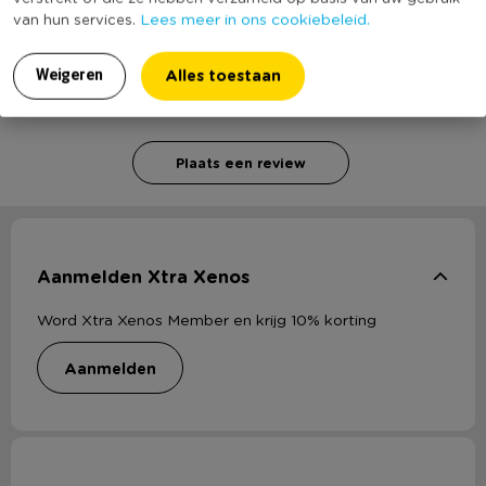
Heb jij Herfstfiguur paddestoel meisje? Schrijf een
Lees meer in ons cookiebeleid.
review!
van hun services.
Alles toestaan
Weigeren
Voor het schrijven van een review is een geldig e-mail adres nodig
ter verificatie.
Plaats een review
Aanmelden Xtra Xenos
Word Xtra Xenos Member en krijg 10% korting
aanmelden