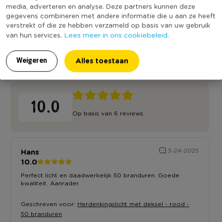
bekend
media, adverteren en analyse. Deze partners kunnen deze
gegevens combineren met andere informatie die u aan ze heeft
verstrekt of die ze hebben verzameld op basis van uw gebruik
Lees meer in ons cookiebeleid.
van hun services.
Reviews
Alles toestaan
Weigeren
10.0
Op basis van 6 reviews
Hans
3-24-2025
10.0
Perfect licht en daadwerkelijk 50 branduren. Goede
kwaliteit. Aanrader.
Geschreven voor:
Herdenkingslicht met deksel - rood -
50 branduren