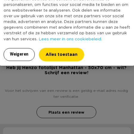
herinneringen aan dierbare personen, jouw baby of kind, de
Geschikt voor aantal foto's
1
personaliseren, om functies voor social media te bieden en om
ons websiteverkeer te analyseren. Ook delen we informatie
vakantie, een huwelijk en andere bijzondere momenten uit het
Foto afmeting
40x60 cm, 50x70 cm
over uw gebruik van onze site met onze partners voor social
leven. Herinneringen die veilig bewaard blijven en de tand des
media, adverteren en analyse. Deze partners kunnen deze
Inclusief passe partout
Ja
tijd moeten kunnen doorstaan. Daarom verdienen foto's
gegevens combineren met andere informatie die u aan ze heeft
(Nog) geen score
Henzo. Keeping emotions alive!
verstrekt of die ze hebben verzameld op basis van uw gebruik
Duurzaamheidsscore
bekend
Lees meer in ons cookiebeleid.
van hun services.
Alles toestaan
Weigeren
Heb jij Henzo fotolijst Manhattan - 50x70 cm - wit?
Schrijf een review!
Voor het schrijven van een review is een geldig e-mail adres nodig
ter verificatie.
Plaats een review