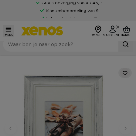
Gratis bezorging vanaf €45,-*
Klantenbeoordeling van 9
Achteraf betalen mogelijk
MENU
WINKELS
ACCOUNT
MANDJE