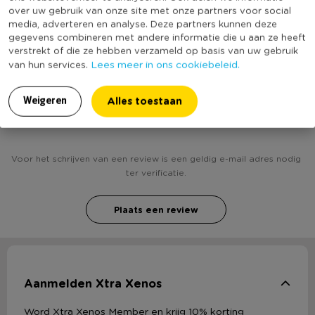
over uw gebruik van onze site met onze partners voor social
(Nog) geen score
media, adverteren en analyse. Deze partners kunnen deze
Duurzaamheidsscore
bekend
gegevens combineren met andere informatie die u aan ze heeft
verstrekt of die ze hebben verzameld op basis van uw gebruik
Lees meer in ons cookiebeleid.
van hun services.
Alles toestaan
Weigeren
Heb jij Henzo fotolijst Anais - 30x40 cm - wit?
Schrijf een review!
Voor het schrijven van een review is een geldig e-mail adres nodig
ter verificatie.
Plaats een review
Aanmelden Xtra Xenos
Word Xtra Xenos Member en krijg 10% korting