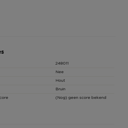
es
248011
Nee
Hout
Bruin
core
(Nog) geen score bekend