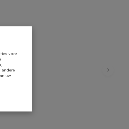
ties voor
e
a,
t andere
van uw