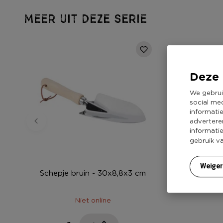
MEER UIT DEZE SERIE
Deze 
We gebrui
social me
informati
advertere
informati
gebruik v
Weige
Schepje bruin - 30x8,8x3 cm
Niet online