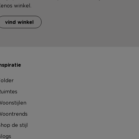
enos winkel.
vind winkel
nspiratie
older
uimtes
oonstijlen
Woontrends
hop de stijl
logs