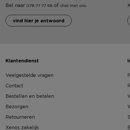
Bel naar
of
.
X
078-77 77 68
chat met ons
vind hier je antwoord
Klantendienst
I
Veelgestelde vragen
F
Contact
R
Bestellen en betalen
W
Bezorgen
Retourneren
S
Xenos zakelijk
B