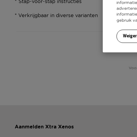
* Stap-voor-stap instructies
informati
advertere
informati
* Verkrijgbaar in diverse varianten
gebruik v
Weige
Voor
Aanmelden Xtra Xenos