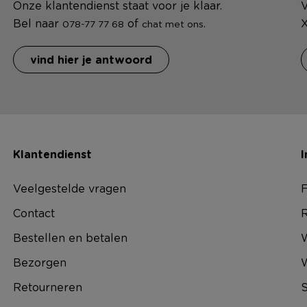
Onze klantendienst staat voor je klaar.
V
Bel naar
of
.
X
078-77 77 68
chat met ons
vind hier je antwoord
Klantendienst
I
Veelgestelde vragen
F
Contact
R
Bestellen en betalen
W
Bezorgen
Retourneren
S