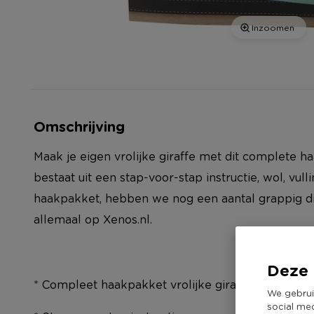
Inzoomen
Omschrijving
Maak je eigen vrolijke giraffe met dit complete 
bestaat uit een stap-voor-stap instructie, wol, vull
haakpakket, hebben we nog een aantal grappig di
allemaal op Xenos.nl.
Deze 
* Compleet haakpakket vrolijke giraf
We gebrui
social me