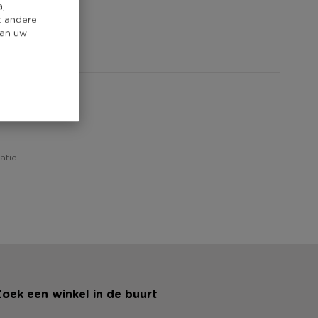
a,
t andere
van uw
atie.
oek een winkel in de buurt