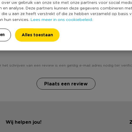
e over uw gebruik van onze site met onze partners voor social medi
n en analyse. Deze partners kunnen deze gegevens combineren me
e die u aan ze heeft verstrekt of die ze hebben verzameld op basis 
Lees meer in ons cookiebeleid.
an hun services.
Alles toestaan
ren
Heb jij Haakpakket giraf klein ? Schrijf een review!
 het schrijven van een review is een geldig e-mail adres nodig ter verific
Plaats een review
Wij helpen jou!
Z