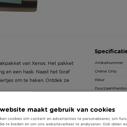
Specificati
Artikelnummer
haakpakket van Xenos. Het pakket
Online Only
ing en een haak. Naast het Giraf
Kleur
ertjes om te haken. Ontdek ze
Duurzaamheidss
website maakt gebruik van cookies
ken cookies om content en advertenties te personaliseren, om func
dia te bieden en om ons websiteverkeer te analyseren. Ook delen w