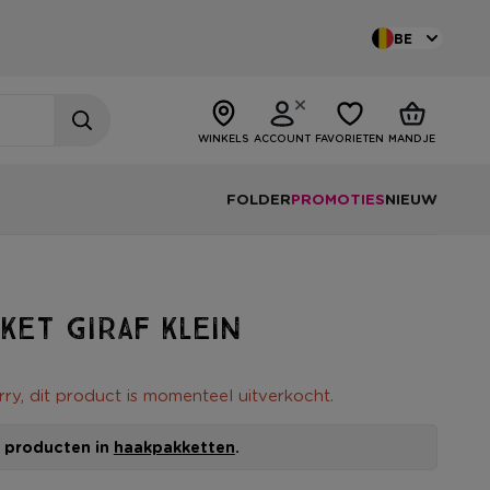
BE
WINKELS
ACCOUNT
FAVORIETEN
MANDJE
FOLDER
PROMOTIES
NIEUW
ket giraf klein
rry, dit product is momenteel uitverkocht.
le producten in
haakpakketten
.