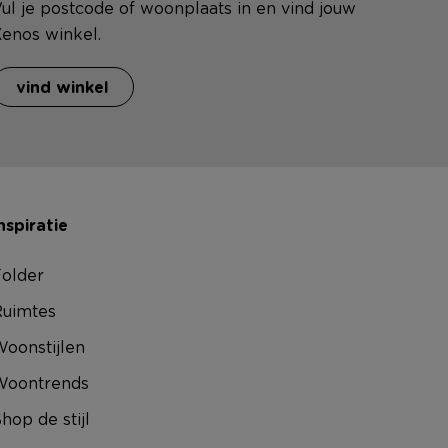
ul je postcode of woonplaats in en vind jouw
enos winkel.
vind winkel
nspiratie
older
uimtes
oonstijlen
Woontrends
hop de stijl