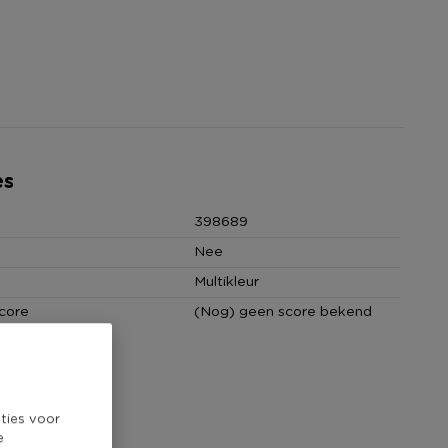
es
398689
Nee
Multikleur
core
(Nog) geen score bekend
ties voor
e