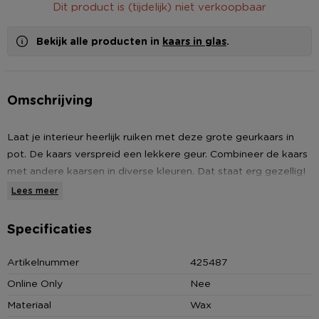
Dit product is (tijdelijk) niet verkoopbaar
Bekijk alle producten in
kaars in glas
.
Omschrijving
Laat je interieur heerlijk ruiken met deze grote geurkaars in
pot. De kaars verspreid een lekkere geur. Combineer de kaars
met andere kaarsen in diverse kleuren. Dat staat erg gezellig!
De kaars in pot heeft een diameter van 9.3 cm en een hoogte
Lees meer
van 7.8 cm.
Specificaties
Contactgegevens
Xenos B.V, Schutweg 8, 5145NP Waalwijk, Nederland
Artikelnummer
425487
www.xenos.nl/klantenservice
Online Only
Nee
Materiaal
Wax