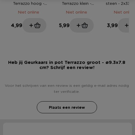
Terrazzo hoog -
Terrazzo klein -
steen - 2x33.7
ø8.5x10.5 cm
ø13x5.5 cm
cm
Niet online
Niet online
Niet online
4,99
5,99
3,99
Heb jij Geurkaars in pot Terrazzo groot - ø9.3x7.8
cm? Schrijf een review!
Voor het schrijven van een review is een geldig e-mail adres nodig
ter verificatie.
Plaats een review