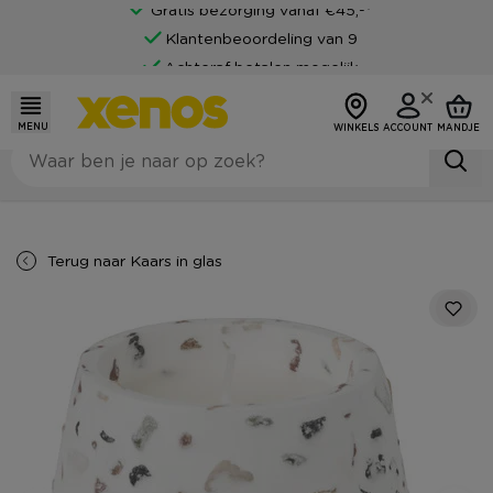
Gratis bezorging vanaf €45,-*
Klantenbeoordeling van 9
Achteraf betalen mogelijk
MENU
WINKELS
ACCOUNT
MANDJE
Terug naar
Kaars in glas