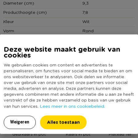
Diameter (cm)
9,3
Producthoogte (cm)
7,8
Kleur
Wit
Vorm
Rond
(Nog) geen score
Duurzaamheidsscore
Deze website maakt gebruik van
bekend
cookies
We gebruiken cookies om content en advertenties te
personaliseren, om functies voor social media te bieden en om
MEER UIT DEZE SERIE
ons websiteverkeer te analyseren. Ook delen we informatie
over uw gebruik van onze site met onze partners voor social
media, adverteren en analyse. Deze partners kunnen deze
gegevens combineren met andere informatie die u aan ze heeft
verstrekt of die ze hebben verzameld op basis van uw gebruik
Lees meer in ons cookiebeleid.
van hun services.
Alles toestaan
Weigeren
Geurkaars in pot
Kaars in pot
Plateau Terraz