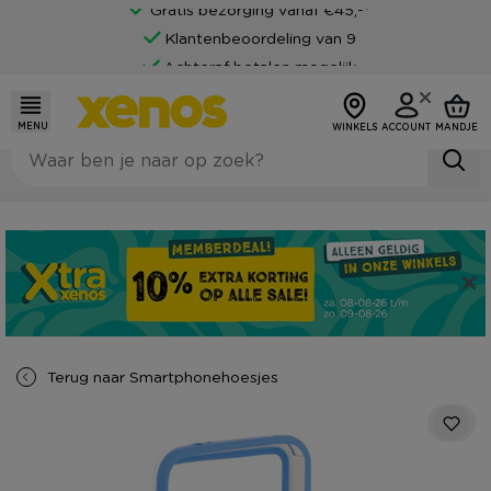
Gratis bezorging vanaf €45,-*
Klantenbeoordeling van 9
Achteraf betalen mogelijk
MENU
WINKELS
ACCOUNT
MANDJE
Terug naar
Smartphonehoesjes