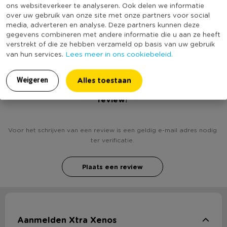
er nou niet zo mooie smartphone. Het geeft je
ons websiteverkeer te analyseren. Ook delen we informatie
Productlengte (cm)
14
mobieltje net dat extra’s en jij laat ermee zien dat je
over uw gebruik van onze site met onze partners voor social
media, adverteren en analyse. Deze partners kunnen deze
supercool en hip bent! We hebben de bumpers in
(Nog) geen score
gegevens combineren met andere informatie die u aan ze heeft
Duurzaamheidsscore
verschillende kleuren. Kijk snel in het overzicht naar
bekend
verstrekt of die ze hebben verzameld op basis van uw gebruik
de kleur die het beste bij jou past.
Lees meer in ons cookiebeleid.
van hun services.
Alles toestaan
Weigeren
* Galaxy S5 bumper
Heb jij Galaxy S5 Bumper donkerblauw? Schrijf een
review!
* Bescherming voor je smartphone
* Verkrijgbaar in Hippe kleurtjes
Voor het schrijven van een review is een geldig e-mail adres nodig
ter verificatie.
* Afmeting 7,5 x 14 x 1 cm (lxbxh)
Plaats een review
Aanmelden Xtra Xenos