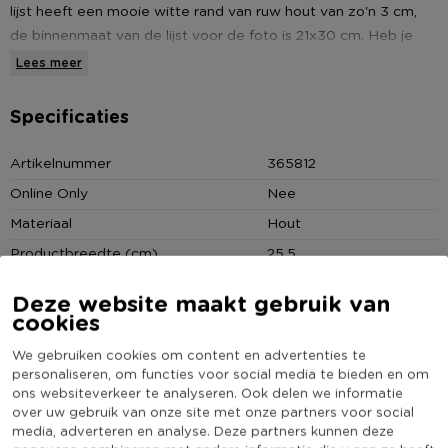
lijst heeft een mooie witte rand van ruw hout van zo'n 3 cm,
de binnenmaat van de lijst voor de foto is 21x30 cm. Heb je
meerdere mooie foto's, bekijk dan ook de andere afmetingen
Lees meer
uit deze serie. Zo kun je een prachtige fotomuur creëren met
al je favoriete momenten. De buitenafmeting van deze lijst is
Specificaties
25.5x34.5 cm.
* Fotolijst ruw hout
Artikelnummer
365812
* Afmeting foto: 21x30 cm
Online Only
Nee
* Buitenafmeting: 25.5x34.5 cm
Materiaal
Hout
* Verkrijgbaar in verschillende formaten
Productbreedte (cm)
25.5
Kleur
Wit
Deze website maakt gebruik van
Productlengte (cm)
34.5
cookies
Foto afmeting
21x30 cm
We gebruiken cookies om content en advertenties te
(Nog) geen score
personaliseren, om functies voor social media te bieden en om
Duurzaamheidsscore
ons websiteverkeer te analyseren. Ook delen we informatie
bekend
over uw gebruik van onze site met onze partners voor social
media, adverteren en analyse. Deze partners kunnen deze