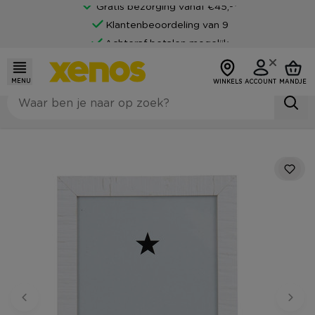
Gratis bezorging vanaf €45,-*
Klantenbeoordeling van 9
Achteraf betalen mogelijk
MENU
WINKELS
ACCOUNT
MANDJE