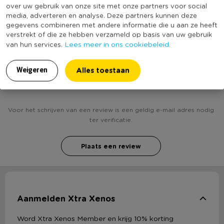
over uw gebruik van onze site met onze partners voor social
(Nog) geen score
media, adverteren en analyse. Deze partners kunnen deze
Duurzaamheidsscore
bekend
gegevens combineren met andere informatie die u aan ze heeft
verstrekt of die ze hebben verzameld op basis van uw gebruik
Lees meer in ons cookiebeleid.
van hun services.
Alles toestaan
Weigeren
Heb jij Fotolijst nieuw profiel - 21x30 cm - bruin?
Schrijf een review!
Voor het schrijven van een review is een geldig e-mail adres nodig
ter verificatie.
Plaats een review
Aanmelden Xtra Xenos
Word Xtra Xenos Member en krijg 10% korting