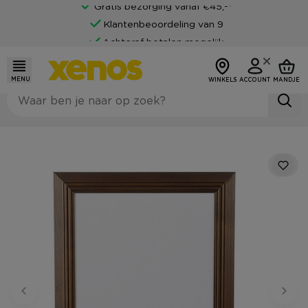
Gratis bezorging vanaf €45,-*
Klantenbeoordeling van 9
Achteraf betalen mogelijk
MENU
WINKELS
ACCOUNT
MANDJE