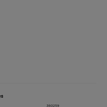
es
360259