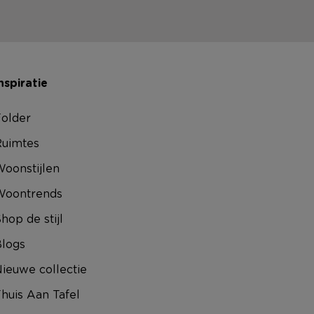
nspiratie
older
uimtes
oonstijlen
Woontrends
hop de stijl
logs
ieuwe collectie
huis Aan Tafel