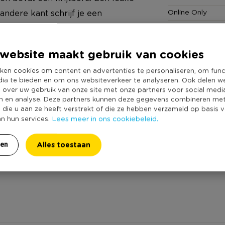
Online Only
andere kant schrijf je een
Materiaal
 past een foto met een afmeting van
Productbreedte
zien van whitewash, waardoor de
website maakt gebruik van cookies
Producthoogte 
ken cookies om content en advertenties te personaliseren, om func
Kleur
dia te bieden en om ons websiteverkeer te analyseren. Ook delen w
Productlengte (
e over uw gebruik van onze site met onze partners voor social medi
n en analyse. Deze partners kunnen deze gegevens combineren me
Geschikt voor aa
e die u aan ze heeft verstrekt of die ze hebben verzameld op basis 
Foto afmeting
Lees meer in ons cookiebeleid.
an hun services.
Inclusief passe p
Alles toestaan
ren
Duurzaamheidss