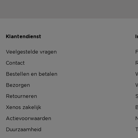
Klantendienst
I
Veelgestelde vragen
F
Contact
R
Bestellen en betalen
W
Bezorgen
Retourneren
S
Xenos zakelijk
B
Actievoorwaarden
N
Duurzaamheid
T