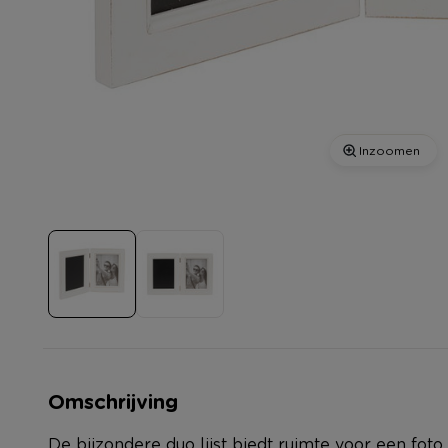
Inzoomen
Omschrijving
De bijzondere duo lijst biedt ruimte voor een foto