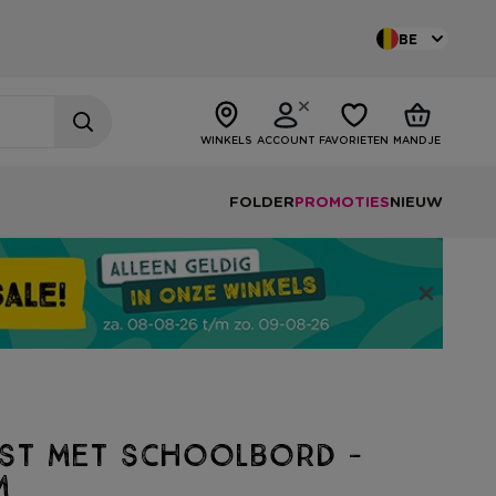
BE
WINKELS
ACCOUNT
FAVORIETEN
MANDJE
FOLDER
PROMOTIES
NIEUW
jst met schoolbord -
m