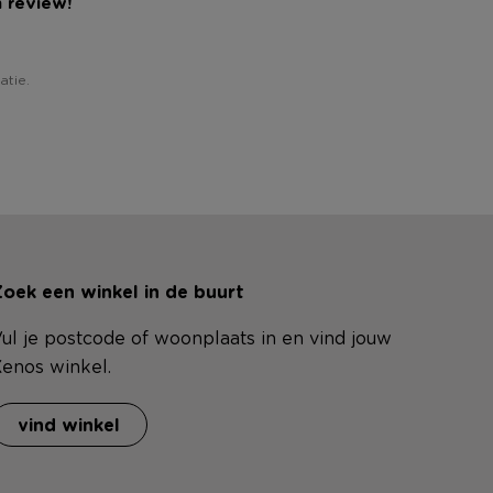
n review!
atie.
oek een winkel in de buurt
ul je postcode of woonplaats in en vind jouw
enos winkel.
vind winkel