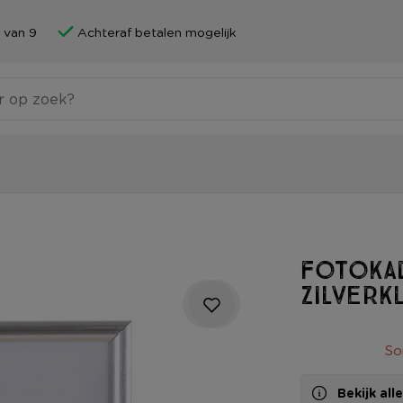
 van 9
Achteraf betalen mogelijk
Fotokad
zilverk
So
Bekijk al