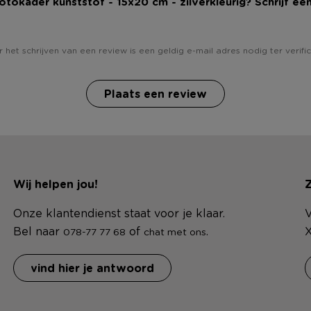
Fotokader kunststof - 15x20 cm - zilverkleurig? Schrijf ee
 het schrijven van een review is een geldig e-mail adres nodig ter verific
Plaats een review
Wij helpen jou!
Z
Onze klantendienst staat voor je klaar.
V
Bel naar
of
.
X
078-77 77 68
chat met ons
vind hier je antwoord