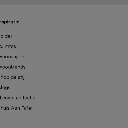
nspiratie
older
uimtes
oonstijlen
Woontrends
hop de stijl
logs
ieuwe collectie
huis Aan Tafel