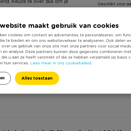
gend. Keuze te over dus om je
Geschikt voor aa
n fotokader heeft een standaard
Foto afmeting
n zetten. Met de gaatjes in de
Inclusief passe p
website maakt gebruik van cookies
 worden opgehangen aan
Duurzaamheidss
ken cookies om content en advertenties te personaliseren, om func
is 16x21 cm groot en 1,6 cm dik.
dia te bieden en om ons websiteverkeer te analyseren. Ook delen w
 andere afmetingen beschikbaar.
e over uw gebruik van onze site met onze partners voor social medi
n en analyse. Deze partners kunnen deze gegevens combineren me
e die u aan ze heeft verstrekt of die ze hebben verzameld op basis 
Lees meer in ons cookiebeleid.
an hun services.
nde bovenkant
Alles toestaan
ren