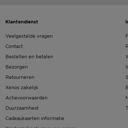
Klantendienst
I
Veelgestelde vragen
F
Contact
R
Bestellen en betalen
W
Bezorgen
Retourneren
S
Xenos zakelijk
B
Actievoorwaarden
N
Duurzaamheid
T
Cadeaukaarten informatie