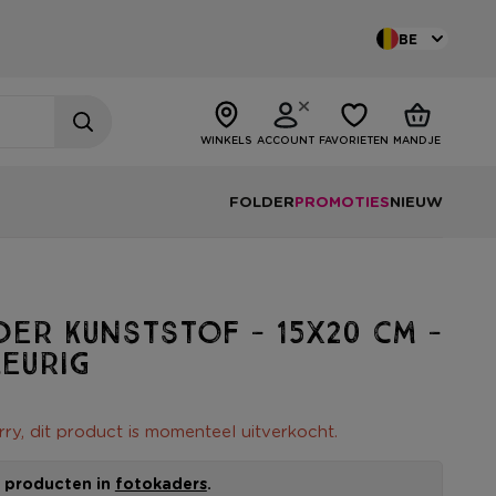
BE
WINKELS
ACCOUNT
FAVORIETEN
MANDJE
FOLDER
PROMOTIES
NIEUW
er kunststof - 15x20 cm -
leurig
rry, dit product is momenteel uitverkocht.
le producten in
fotokaders
.