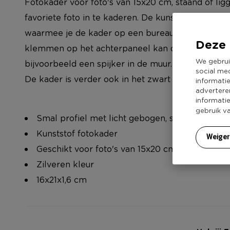
Fotokader voor foto's van 15x20 cm, staand of lig
favoriete foto in te kaderen. De kunststof zilvere
waarmee je de kader op een bureau of dressoir ka
Deze 
klemmen op het achterpaneel kan de kamer ook
We gebrui
bijvoorbeeld een spijker in de muur. De fotokader 
social me
De kader is verder ook in het zwart en in diverse
informati
advertere
informati
gebruik v
Smal profiel met licht gebogen, schuin aflope
Kunststof fotokader
Weige
Geschikt voor foto's van 15x20 cm
Zilveren kleur
16x21x1,6 cm