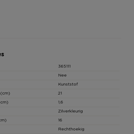
es
365111
Nee
Kunststof
 (cm)
21
(cm)
1,6
Zilverkleurig
cm)
16
Rechthoekig