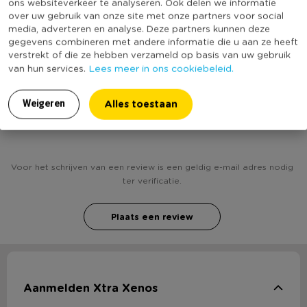
ons websiteverkeer te analyseren. Ook delen we informatie
Inclusief passe partout
Nee
over uw gebruik van onze site met onze partners voor social
media, adverteren en analyse. Deze partners kunnen deze
(Nog) geen score
Duurzaamheidsscore
gegevens combineren met andere informatie die u aan ze heeft
bekend
verstrekt of die ze hebben verzameld op basis van uw gebruik
Lees meer in ons cookiebeleid.
van hun services.
Alles toestaan
Weigeren
Heb jij Fotolijst dubbel - 10x15 cm - wit? Schrijf een
review!
Voor het schrijven van een review is een geldig e-mail adres nodig
ter verificatie.
Plaats een review
Aanmelden Xtra Xenos