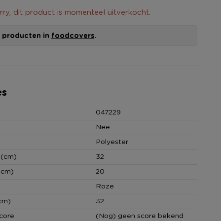
rry, dit product is momenteel uitverkocht.
le producten in
foodcovers
.
es
047229
Nee
Polyester
 (cm)
32
(cm)
20
Roze
cm)
32
core
(Nog) geen score bekend