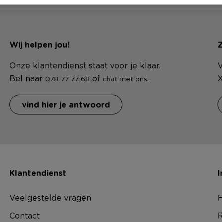
Wij helpen jou!
Z
Onze klantendienst staat voor je klaar.
V
Bel naar
of
.
X
078-77 77 68
chat met ons
vind hier je antwoord
Klantendienst
I
Veelgestelde vragen
F
Contact
R