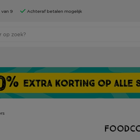
 van 9
Achteraf betalen mogelijk
rs
Foodco