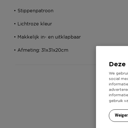
• Stippenpatroon
• Lichtroze kleur
• Makkelijk in- en uitklapbaar
• Afmeting: 31x31x20cm
Deze 
We gebrui
social me
informati
advertere
informati
Voor
gebruik v
Weige