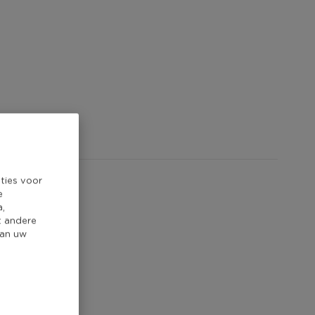
ties voor
e
a,
t andere
van uw
atie.