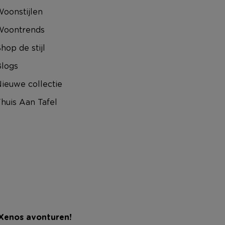
oonstijlen
Woontrends
hop de stijl
logs
ieuwe collectie
huis Aan Tafel
 Xenos avonturen!