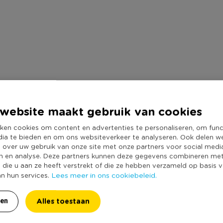
website maakt gebruik van cookies
ken cookies om content en advertenties te personaliseren, om func
Heb jij Foodcover stip lichtroze? Schrijf een review!
dia te bieden en om ons websiteverkeer te analyseren. Ook delen w
e over uw gebruik van onze site met onze partners voor social medi
n en analyse. Deze partners kunnen deze gegevens combineren me
e die u aan ze heeft verstrekt of die ze hebben verzameld op basis 
 het schrijven van een review is een geldig e-mail adres nodig ter verific
Lees meer in ons cookiebeleid.
an hun services.
Alles toestaan
ren
Plaats een review