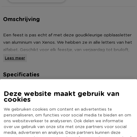
Omschrijving
Een feest is pas echt af met deze goudkleurige opblaasletter
van aluminium van Xenos. We hebben ze in alle letters van het
alfabet. Geschikt voor elk feestje, van verjaardag tot bruiloft,
maar ook leuk om voor het raam te hangen bij een pasgebore
Lees meer
baby. Gebruik de allumium ballonnen waarvoor jij ze nodig
hebt!
Specificaties
* Aluminium ballon
Artikelnummer
272152
Deze website maakt gebruik van
* Alle letters van het alfabet
cookies
Online Only
Nee
* 30 cm
Materiaal
Aluminium
* Goudkleurig
We gebruiken cookies om content en advertenties te
personaliseren, om functies voor social media te bieden en om
Producthoogte (cm)
30
ons websiteverkeer te analyseren. Ook delen we informatie
Kleur
Goudkleurig
over uw gebruik van onze site met onze partners voor social
media, adverteren en analyse. Deze partners kunnen deze
(Nog) geen score