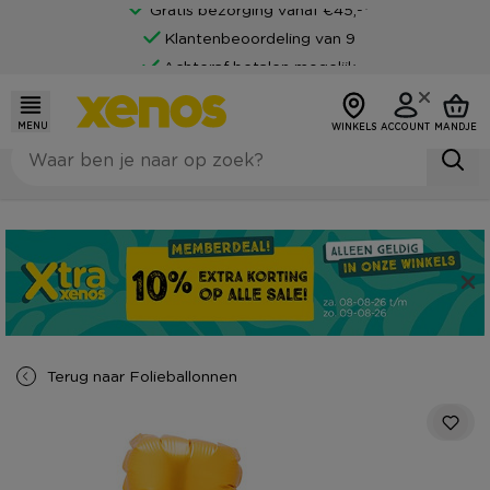
Gratis bezorging vanaf €45,-*
Klantenbeoordeling van 9
Achteraf betalen mogelijk
MENU
WINKELS
ACCOUNT
MANDJE
Terug naar
Folieballonnen