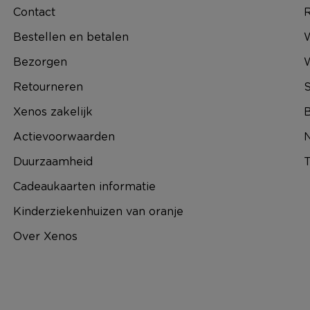
Contact
R
Bestellen en betalen
W
Bezorgen
Retourneren
S
Xenos zakelijk
B
Actievoorwaarden
N
Duurzaamheid
T
Cadeaukaarten informatie
Kinderziekenhuizen van oranje
Over Xenos