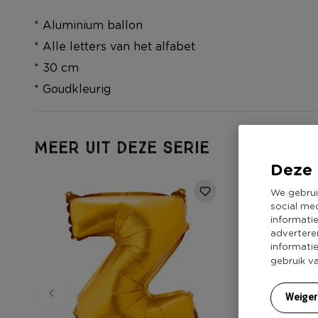
* Aluminium ballon
* Alle letters van het alfabet
* 30 cm
* Goudkleurig
MEER UIT DEZE SERIE
Deze 
We gebrui
social me
informati
advertere
informati
gebruik v
Weige