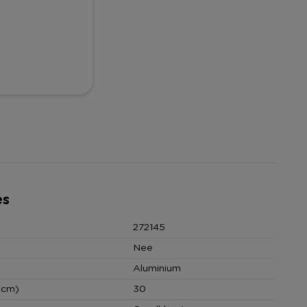
es
272145
Nee
Aluminium
(cm)
30