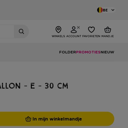
BE
WINKELS
ACCOUNT
FAVORIETEN
MANDJE
FOLDER
PROMOTIES
NIEUW
allon - E - 30 cm
In mijn winkelmandje