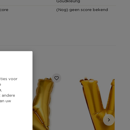
Goudkleurig
core
(Nog) geen score bekend
ties voor
e
a,
t andere
van uw