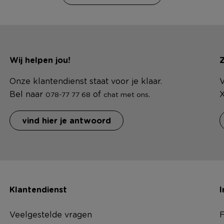
Wij helpen jou!
Z
Onze klantendienst staat voor je klaar.
V
Bel naar
of
.
X
078-77 77 68
chat met ons
vind hier je antwoord
Klantendienst
I
Veelgestelde vragen
F