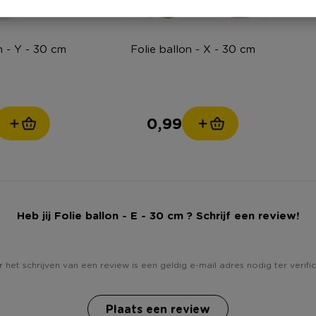
n - Y - 30 cm
Folie ballon - X - 30 cm
0,99
Heb jij Folie ballon - E - 30 cm ? Schrijf een review!
 het schrijven van een review is een geldig e-mail adres nodig ter verific
Plaats een review