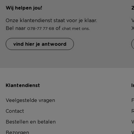
Wij helpen jou!
Z
Onze klantendienst staat voor je klaar.
V
Bel naar
of
.
X
078-77 77 68
chat met ons
vind hier je antwoord
Klantendienst
I
Veelgestelde vragen
F
Contact
R
Bestellen en betalen
W
Bezorgen