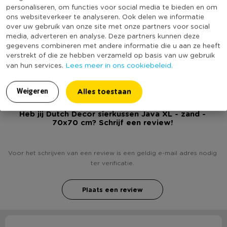
Merk
Dutch Decor
personaliseren, om functies voor social media te bieden en om
ons websiteverkeer te analyseren. Ook delen we informatie
Wasbaar
Ja
over uw gebruik van onze site met onze partners voor social
media, adverteren en analyse. Deze partners kunnen deze
Met afritsbare hoes
Ja
gegevens combineren met andere informatie die u aan ze heeft
(Nog) geen score
verstrekt of die ze hebben verzameld op basis van uw gebruik
Duurzaamheidsscore
bekend
Lees meer in ons cookiebeleid.
van hun services.
Alles toestaan
Weigeren
Heb jij Dutch Decor sierkussen Java XL - zand -
70x70 cm? Schrijf een review!
Voor het schrijven van een review is een geldig e-mail adres nodig
ter verificatie.
Plaats een review