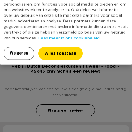
Merk
Dutch Decor
personaliseren, om functies voor social media te bieden en om
ons websiteverkeer te analyseren. Ook delen we informatie
Wasbaar
Ja
over uw gebruik van onze site met onze partners voor social
media, adverteren en analyse. Deze partners kunnen deze
Met afritsbare hoes
Ja
gegevens combineren met andere informatie die u aan ze heeft
(Nog) geen score
verstrekt of die ze hebben verzameld op basis van uw gebruik
Duurzaamheidsscore
bekend
Lees meer in ons cookiebeleid.
van hun services.
Alles toestaan
Weigeren
Heb jij Dutch Decor sierkussen fluweel - rood -
45x45 cm? Schrijf een review!
Voor het schrijven van een review is een geldig e-mail adres nodig
ter verificatie.
Plaats een review