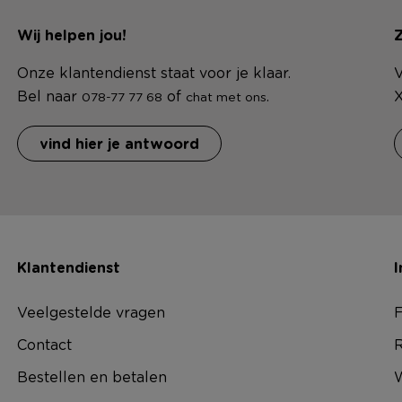
Wij helpen jou!
Z
Onze klantendienst staat voor je klaar.
V
Bel naar
of
.
X
078-77 77 68
chat met ons
vind hier je antwoord
Klantendienst
I
Veelgestelde vragen
F
Contact
R
Bestellen en betalen
W