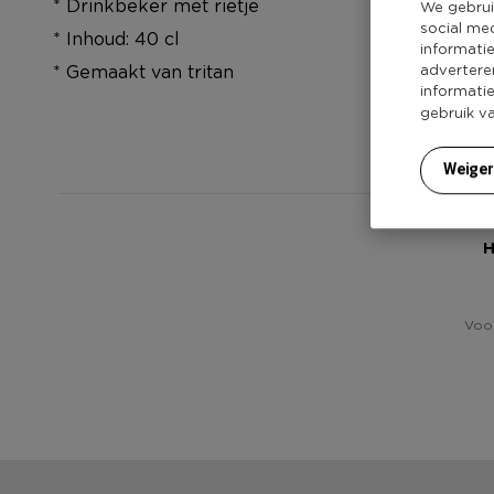
* Drinkbeker met rietje
We gebrui
social me
* Inhoud: 40 cl
informati
advertere
* Gemaakt van tritan
informati
gebruik v
Weige
H
Voor