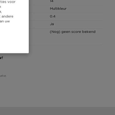
(cm)
14
ties voor
e
Multikleur
a,
0.4
t andere
van uw
 bestendig
Ja
core
(Nog) geen score bekend
w!
atie.