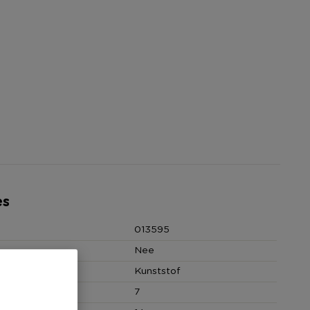
es
013595
Nee
Kunststof
7