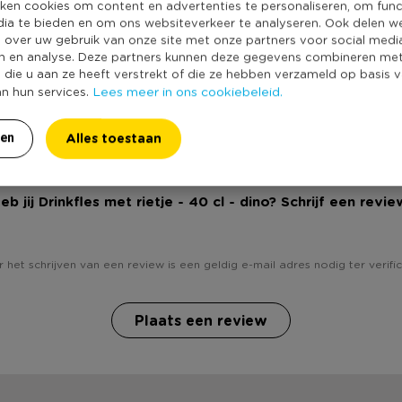
Producthoogte 
ken cookies om content en advertenties te personaliseren, om func
dia te bieden en om ons websiteverkeer te analyseren. Ook delen w
Kleur
e over uw gebruik van onze site met onze partners voor social medi
Inhoud in liter
n en analyse. Deze partners kunnen deze gegevens combineren me
e die u aan ze heeft verstrekt of die ze hebben verzameld op basis 
Vaatwasmachine
Lees meer in ons cookiebeleid.
an hun services.
Duurzaamheidss
Alles toestaan
ren
eb jij Drinkfles met rietje - 40 cl - dino? Schrijf een revie
 het schrijven van een review is een geldig e-mail adres nodig ter verific
Plaats een review