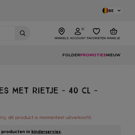
BE
WINKELS
ACCOUNT
FAVORIETEN
MANDJE
FOLDER
PROMOTIES
NIEUW
es met rietje - 40 cl -
rry, dit product is momenteel uitverkocht.
le producten in
kinderservies
.