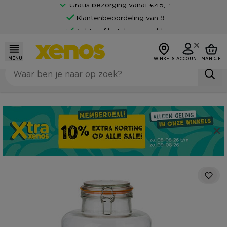
Gratis bezorging vanaf €45,-*
Klantenbeoordeling van 9
Achteraf betalen mogelijk
MENU
WINKELS
ACCOUNT
MANDJE