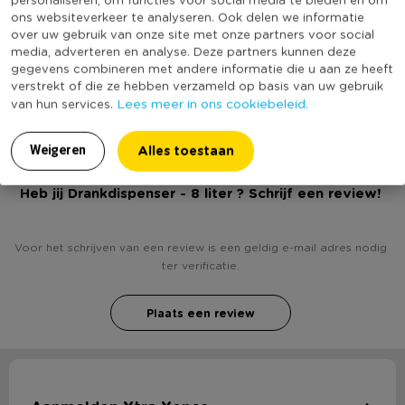
ons websiteverkeer te analyseren. Ook delen we informatie
Inhoud in liter
8
over uw gebruik van onze site met onze partners voor social
media, adverteren en analyse. Deze partners kunnen deze
Stapelbaar
Nee
gegevens combineren met andere informatie die u aan ze heeft
(Nog) geen score
verstrekt of die ze hebben verzameld op basis van uw gebruik
Duurzaamheidsscore
Lees meer in ons cookiebeleid.
bekend
van hun services.
Alles toestaan
Weigeren
Heb jij Drankdispenser - 8 liter ? Schrijf een review!
Voor het schrijven van een review is een geldig e-mail adres nodig
ter verificatie.
Plaats een review