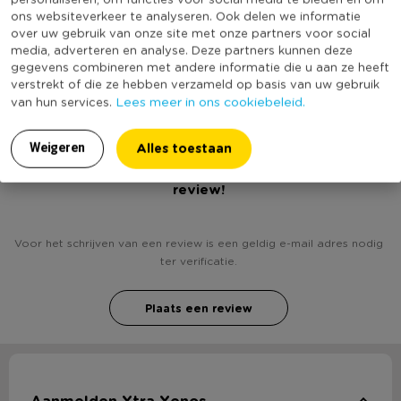
* Gemaakt van porselein
Kleur
Grijs
ons websiteverkeer te analyseren. Ook delen we informatie
* Vaatwasmachine én magnetron bestendig
over uw gebruik van onze site met onze partners voor social
Vaatwasmachine bestendig
Ja
media, adverteren en analyse. Deze partners kunnen deze
(Nog) geen score
gegevens combineren met andere informatie die u aan ze heeft
Duurzaamheidsscore
verstrekt of die ze hebben verzameld op basis van uw gebruik
bekend
Lees meer in ons cookiebeleid.
van hun services.
Alles toestaan
Weigeren
Heb jij Dinerbord Havana - 26 cm - grijs? Schrijf een
review!
Voor het schrijven van een review is een geldig e-mail adres nodig
ter verificatie.
Plaats een review
Aanmelden Xtra Xenos