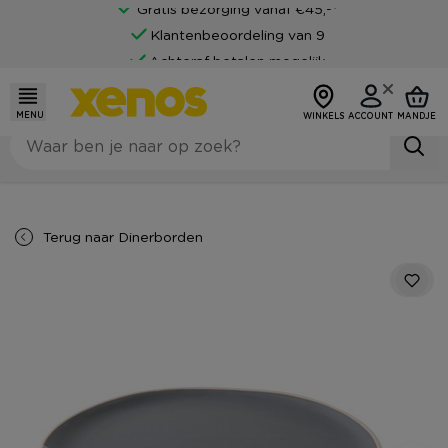
Gratis bezorging vanaf €45,-*
Klantenbeoordeling van 9
Achteraf betalen mogelijk
MENU
WINKELS
ACCOUNT
MANDJE
Terug naar
Dinerborden