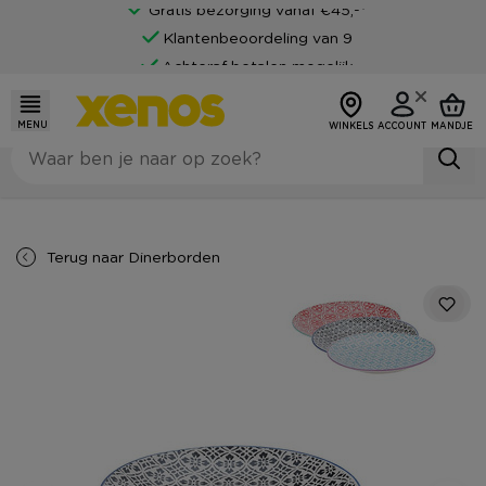
Gratis bezorging vanaf €45,-*
Klantenbeoordeling van 9
Achteraf betalen mogelijk
MENU
WINKELS
ACCOUNT
MANDJE
Terug naar
Dinerborden