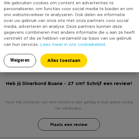
We gebruiken cookies om content en advertenties te
Minimale bestelhoeveelheid
4
personaliseren, om functies voor social media te bieden en om
• Dinerbord Buana
ons websiteverkeer te analyseren. Ook delen we informatie
Vorm
Rond
over uw gebruik van onze site met onze partners voor social
• Vrolijk design
media, adverteren en analyse. Deze partners kunnen deze
Met print
Ja
gegevens combineren met andere informatie die u aan ze heeft
Vaatwasmachine bestendig
Ja
verstrekt of die ze hebben verzameld op basis van uw gebruik
• Diameter 27 centimeter
Lees meer in ons cookiebeleid.
van hun services.
(Nog) geen score
Duurzaamheidsscore
bekend
• Geschikt voor vaatwasser en magnetron
Alles toestaan
Weigeren
Heb jij Dinerbord Buana - 27 cm? Schrijf een review!
Voor het schrijven van een review is een geldig e-mail adres nodig
ter verificatie.
Plaats een review