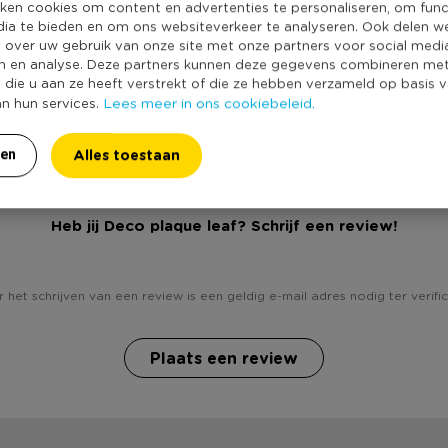
Productbreedte
ken cookies om content en advertenties te personaliseren, om func
dia te bieden en om ons websiteverkeer te analyseren. Ook delen w
Producthoogte 
e over uw gebruik van onze site met onze partners voor social medi
Kleur
n en analyse. Deze partners kunnen deze gegevens combineren me
e die u aan ze heeft verstrekt of die ze hebben verzameld op basis 
Duurzaamheidss
Lees meer in ons cookiebeleid.
an hun services.
Alles toestaan
ren
Heb jij Deco plaque leaf? Schrijf een review!
 het schrijven van een review is een geldig e-mail adres nodig ter verific
Plaats een review