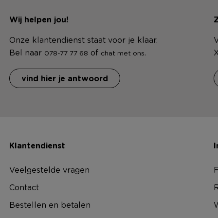
Wij helpen jou!
Z
Onze klantendienst staat voor je klaar.
V
Bel naar
of
.
X
078-77 77 68
chat met ons
vind hier je antwoord
Klantendienst
I
Veelgestelde vragen
F
Contact
R
Bestellen en betalen
W