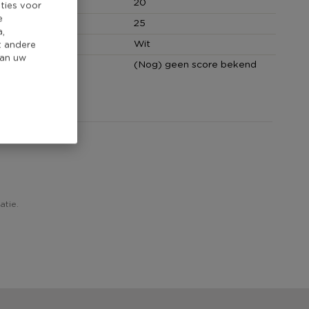
 (cm)
20
ties voor
e
(cm)
25
a,
Wit
t andere
van uw
core
(Nog) geen score bekend
atie.