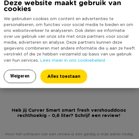
Deze website maakt gebruik van
cookies
Producthoogte (cm)
5.2
Kleur
Blauw
We gebruiken cookies om content en advertenties te
personaliseren, om functies voor social media te bieden en om
Inhoud in liter
0.6
ons websiteverkeer te analyseren. Ook delen we informatie
Productlengte (cm)
16.2
over uw gebruik van onze site met onze partners voor social
media, adverteren en analyse. Deze partners kunnen deze
Merk
Curver
gegevens combineren met andere informatie die u aan ze heeft
Sluiting
Kliksluiting
verstrekt of die ze hebben verzameld op basis van uw gebruik
Lees meer in ons cookiebeleid.
van hun services.
Deksel
Ja
(Nog) geen score
Duurzaamheidsscore
Alles toestaan
Weigeren
bekend
Heb jij Curver Smart smart fresh vershouddoos
rechthoekig - 0,6 liter? Schrijf een review!
Voor het schrijven van een review is een geldig e-mail adres nodig