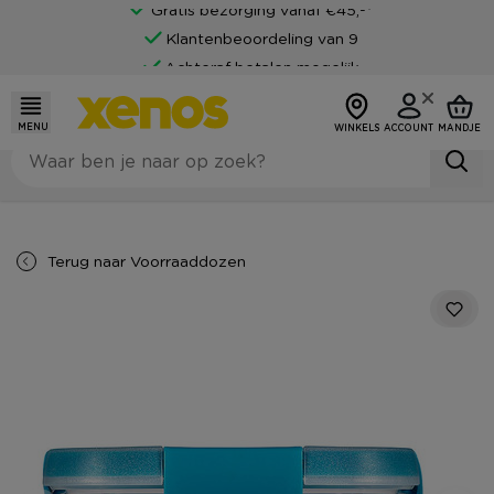
Gratis bezorging vanaf €45,-*
Klantenbeoordeling van 9
Achteraf betalen mogelijk
MENU
WINKELS
ACCOUNT
MANDJE
Terug naar
Voorraaddozen