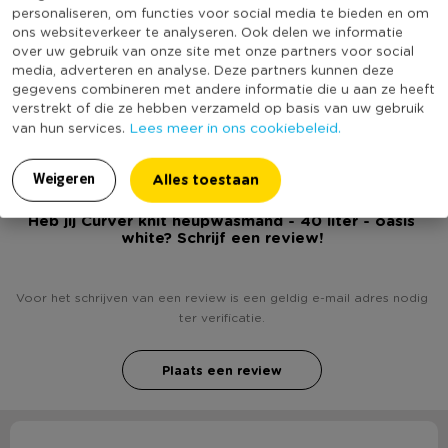
warme en gezellige kleuren.
Productlengte (cm)
60
personaliseren, om functies voor social media te bieden en om
ons websiteverkeer te analyseren. Ook delen we informatie
Merk
Curver
over uw gebruik van onze site met onze partners voor social
Deksel
Nee
media, adverteren en analyse. Deze partners kunnen deze
gegevens combineren met andere informatie die u aan ze heeft
(Nog) geen score
verstrekt of die ze hebben verzameld op basis van uw gebruik
Duurzaamheidsscore
bekend
Lees meer in ons cookiebeleid.
van hun services.
Alles toestaan
Weigeren
Heb jij Curver knit heupwasmand - 40 liter - oasis
white? Schrijf een review!
Voor het schrijven van een review is een geldig e-mail adres nodig
ter verificatie.
Plaats een review