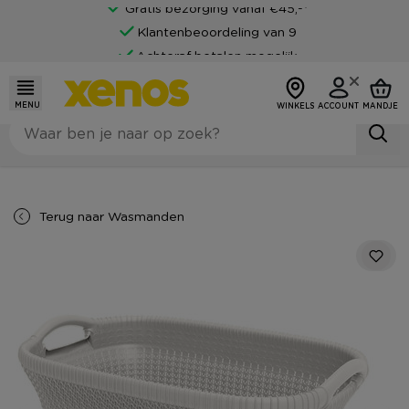
Gratis bezorging vanaf €45,-*
Klantenbeoordeling van 9
Achteraf betalen mogelijk
MENU
WINKELS
ACCOUNT
MANDJE
Terug naar
Wasmanden