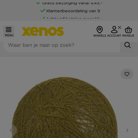
Gratis bezorging vanaf €45,-*
Klantenbeoordeling van 9
Achteraf betalen mogelijk
MENU
WINKELS
ACCOUNT
MANDJE