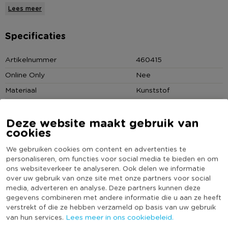
en hopla je hebt een echte feestverlichting! De cotton balls
Lees meer
zijn erg leuk om een kamer te versieren voor een fijn sfeertje.
De cotton balls bestaan uit een kunststof bal met echt
Specificaties
katoendraad. Het verlichtingssnoer is apart verkrijgbaar.
Artikelnummer
460415
* Cotton ball ochreos (okergeel)
Online Only
Nee
* Voor een superleuke verlichting
Materiaal
Kunststof
* Een echte sfeermaker in huis
Diameter (cm)
6
Deze website maakt gebruik van
Kleur
Bruin
* Verlichtingssnoer los verkrijgbaar
cookies
(Nog) geen score
Duurzaamheidsscore
bekend
We gebruiken cookies om content en advertenties te
personaliseren, om functies voor social media te bieden en om
ons websiteverkeer te analyseren. Ook delen we informatie
over uw gebruik van onze site met onze partners voor social
media, adverteren en analyse. Deze partners kunnen deze
Heb jij Cotton balls ochreos? Schrijf een review!
gegevens combineren met andere informatie die u aan ze heeft
verstrekt of die ze hebben verzameld op basis van uw gebruik
Lees meer in ons cookiebeleid.
van hun services.