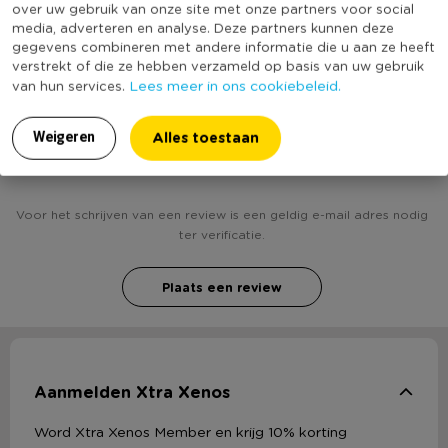
over uw gebruik van onze site met onze partners voor social
(Nog) geen score
Duurzaamheidsscore
media, adverteren en analyse. Deze partners kunnen deze
bekend
gegevens combineren met andere informatie die u aan ze heeft
verstrekt of die ze hebben verzameld op basis van uw gebruik
Lees meer in ons cookiebeleid.
van hun services.
Heb jij Collagelijst Jip - 12 foto's - wit? Schrijf een
Alles toestaan
Weigeren
review!
Voor het schrijven van een review is een geldig e-mail adres nodig
ter verificatie.
Plaats een review
Aanmelden Xtra Xenos
Word Xtra Xenos Member en krijg 10% korting