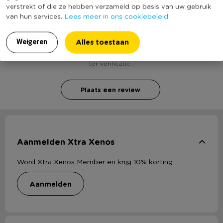
verstrekt of die ze hebben verzameld op basis van uw gebruik
Heb jij Collagelijst BB - 5 foto's - wit? Schrijf een
Lees meer in ons cookiebeleid.
van hun services.
review!
Alles toestaan
Weigeren
Voor het schrijven van een review is een geldig e-mail adres nodig
ter verificatie.
Plaats een review
Aanmelden Xtra Xenos
Word Xtra Xenos Member en krijg 10% korting
aanmelden