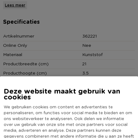
persoonlijk!
Lees meer
Er is plaats voor 4 foto’s van 10x15 cm en 1 foto van 10x10 cm.
Specificaties
De collagelijst is eenvoudig op te hangen met de haakjes op
de achterkant.
Artikelnummer
362221
Online Only
Nee
*Collagelijst voor 5 foto's
Materiaal
Kunststof
* Witte fotoframe
* Makkelijk op te hangen
Productbreedte (cm)
21
Producthoogte (cm)
3.5
Kleur
Wit
Deze website maakt gebruik van
Productlengte (cm)
67.5
cookies
Geschikt voor aantal foto's
5 t/m 10
We gebruiken cookies om content en advertenties te
(Nog) geen score
personaliseren, om functies voor social media te bieden en om
Duurzaamheidsscore
bekend
ons websiteverkeer te analyseren. Ook delen we informatie
over uw gebruik van onze site met onze partners voor social
media, adverteren en analyse. Deze partners kunnen deze
gegevens combineren met andere informatie die u aan ze heeft