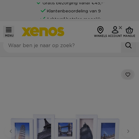
Gratis bezorging vanaf €45,-*
Klantenbeoordeling van 9
Achteraf betalen mogelijk
MENU
WINKELS
ACCOUNT
MANDJE